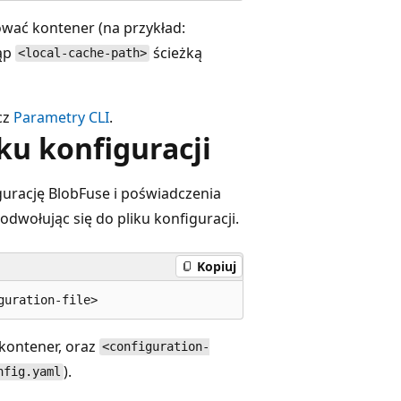
ować kontener (na przykład:
tąp
ścieżką
<local-cache-path>
cz
Parametry CLI
.
ku konfiguracji
gurację BlobFuse i poświadczenia
odwołując się do pliku konfiguracji.
Kopiuj
kontener, oraz
<configuration-
).
nfig.yaml