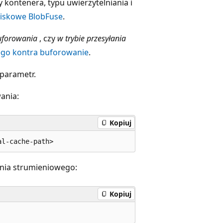
kontenera, typu uwierzytelniania i
iskowe BlobFuse
.
buforowania
, czy
w trybie przesyłania
ego kontra buforowanie
.
 parametr.
ania:
Kopiuj
łania strumieniowego:
Kopiuj