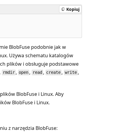
Kopiuj
ie BlobFuse podobnie jak w
nux. Używa schematu katalogów
ach plików i obsługuje podstawowe
,
,
,
,
,
,
rmdir
open
read
create
write
lików BlobFuse i Linux. Aby
ków BlobFuse i Linux
.
niu z narzędzia BlobFuse: