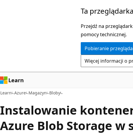
Przejdź
Ta przeglądarka
do
głównej
Przejdź na przeglądarkę
zawartości
pomocy technicznej.
Pobieranie przegląda
Więcej informacji o p
Learn
Learn
Azure
Magazyn
Bloby
Instalowanie kontener
Azure Blob Storage w 