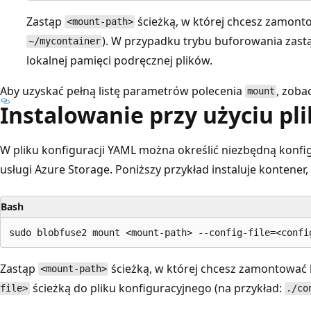
Zastąp
ścieżką, w której chcesz zamont
<mount-path>
). W przypadku trybu buforowania zas
~/mycontainer
lokalnej pamięci podręcznej plików.
Aby uzyskać pełną listę parametrów polecenia
, zoba
mount
Instalowanie przy użyciu pli
W pliku konfiguracji YAML można określić niezbędną konfi
usługi Azure Storage. Poniższy przykład instaluje kontener, 
Bash
Zastąp
ścieżką, w której chcesz zamontować 
<mount-path>
ścieżką do pliku konfiguracyjnego (na przykład:
file>
./co