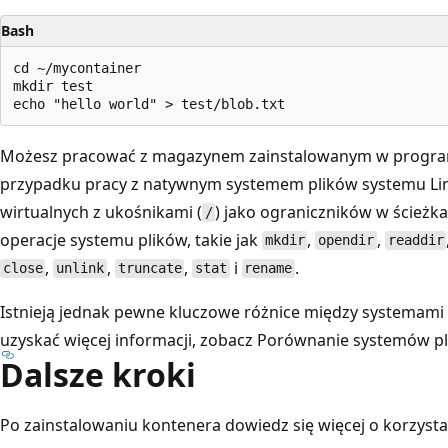
Bash
cd ~/mycontainer

mkdir test

Możesz pracować z magazynem zainstalowanym w program
przypadku pracy z natywnym systemem plików systemu Li
wirtualnych z ukośnikami (
) jako ograniczników w ścieżk
/
operacje systemu plików, takie jak
,
,
mkdir
opendir
readdir
,
,
,
i
.
close
unlink
truncate
stat
rename
Istnieją jednak pewne kluczowe różnice między systemami p
uzyskać więcej informacji, zobacz
Porównanie systemów pli
Dalsze kroki
Po zainstalowaniu kontenera dowiedz się więcej o korzysta