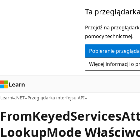
Przejdź
Przejdź
Ta przeglądarka
do
do
głównej
nawigacji
Przejdź na przeglądarkę
zawartości
na
pomocy technicznej.
stronie
Pobieranie przegląda
Więcej informacji o p
Learn
Learn
.NET
Przeglądarka interfejsu API
From
Keyed
Services
Att
Lookup
Mode Właściw