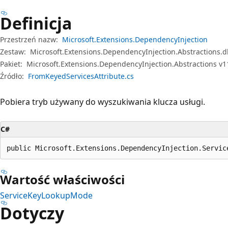
Definicja
Przestrzeń nazw:
Microsoft.Extensions.DependencyInjection
Zestaw:
Microsoft.Extensions.DependencyInjection.Abstractions.dl
Pakiet:
Microsoft.Extensions.DependencyInjection.Abstractions v1
Źródło:
FromKeyedServicesAttribute.cs
Pobiera tryb używany do wyszukiwania klucza usługi.
C#
public Microsoft.Extensions.DependencyInjection.Servic
Wartość właściwości
ServiceKeyLookupMode
Dotyczy