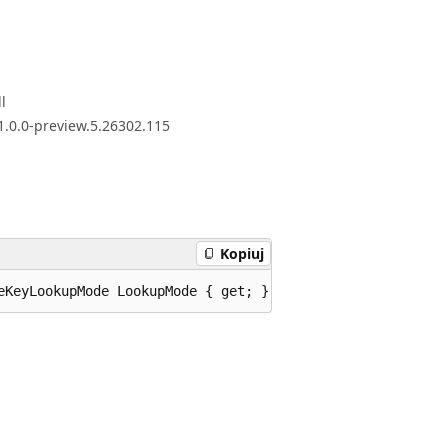
l
1.0.0-preview.5.26302.115
Kopiuj
eKeyLookupMode LookupMode { get; }