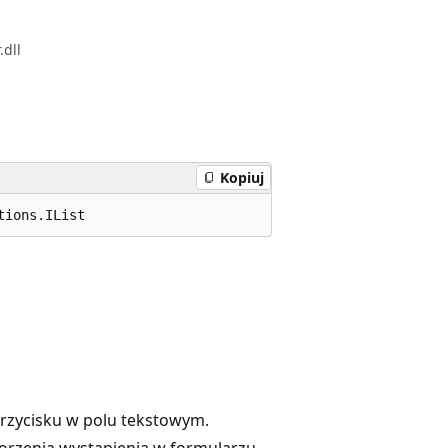
dll
Kopiuj
tions.IList
przycisku w polu tekstowym.
orzenia wystąpienia w formularzu.