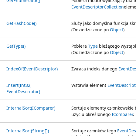
GetEnumerator()
Pobiera moduł wyliczający dla 
EventDescriptorCollection
eleme
GetHashCode()
Służy jako domyślna funkcja skr
(Odziedziczone po
Object
)
GetType()
Pobiera
Type
bieżącego wystąpi
(Odziedziczone po
Object
)
IndexOf(EventDescriptor)
Zwraca indeks danego
EventDes
Insert(Int32,
Wstawia element
EventDescript
EventDescriptor)
InternalSort(IComparer)
Sortuje elementy członkowskie
użyciu określonego
IComparer
.
InternalSort(String[])
Sortuje członków tego
EventDes