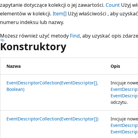
zapytanie dotyczące kolekcji o jej zawartości.
Count
Użyj wła
elementów w kolekcji.
Item[]
Użyj właściwości , aby uzyska
numeru indeksu lub nazwy.
Możesz również użyć metody
Find
, aby uzyskać opis zdarze
Konstruktory
Nazwa
Opis
EventDescriptorCollection(EventDescriptor[],
Inicjuje nowe
Boolean)
EventDescrip
EventDescrip
odczytu.
EventDescriptorCollection(EventDescriptor[])
Inicjuje nowe
EventDescrip
EventDescrip