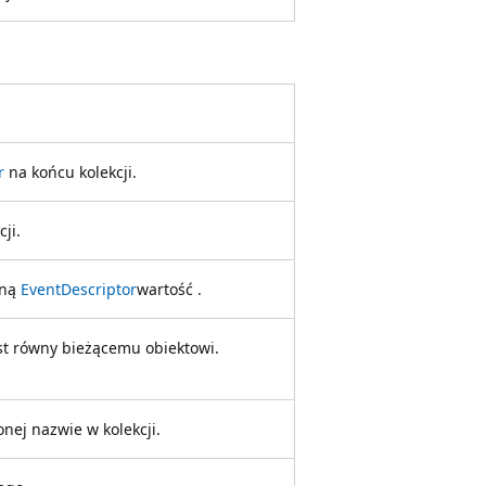
r
na końcu kolekcji.
ji.
aną
EventDescriptor
wartość .
est równy bieżącemu obiektowi.
onej nazwie w kolekcji.