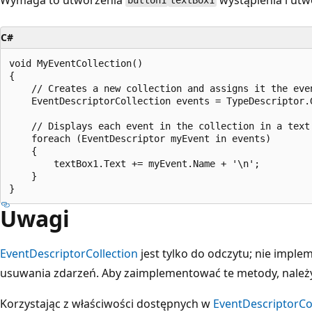
button1
textBox1
C#
void MyEventCollection()

{

    // Creates a new collection and assigns it the even
    EventDescriptorCollection events = TypeDescriptor.G
    // Displays each event in the collection in a text 
    foreach (EventDescriptor myEvent in events)

    {

        textBox1.Text += myEvent.Name + '\n';

    }

Uwagi
EventDescriptorCollection
jest tylko do odczytu; nie impl
usuwania zdarzeń. Aby zaimplementować te metody, należy d
Korzystając z właściwości dostępnych w
EventDescriptorCo