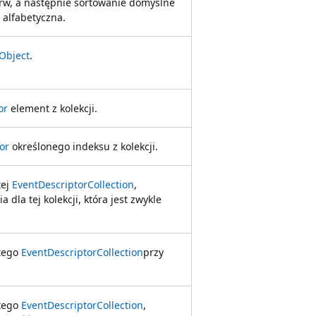
erw, a następnie sortowanie domyślne
e alfabetyczna.
Object
.
or
element z kolekcji.
or
określonego indeksu z kolekcji.
tej
EventDescriptorCollection
,
dla tej kolekcji, która jest zwykle
 tego
EventDescriptorCollection
przy
 tego
EventDescriptorCollection
,