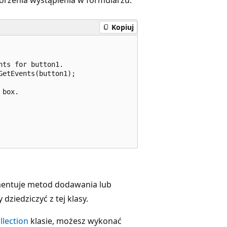
Kopiuj
ts for button1.

etEvents(button1);

box.

ementuje metod dodawania lub
ziedziczyć z tej klasy.
llection
klasie, możesz wykonać