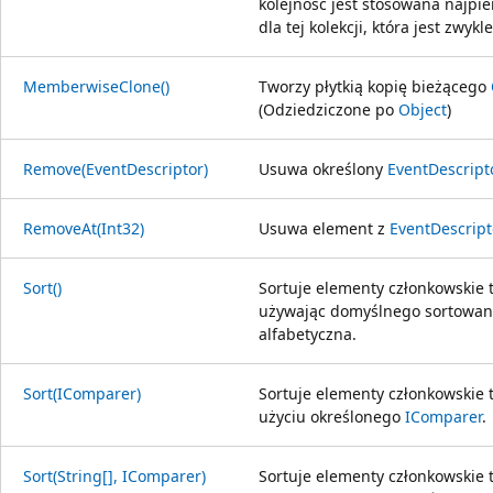
kolejność jest stosowana najpi
dla tej kolekcji, która jest zwykl
MemberwiseClone()
Tworzy płytkią kopię bieżącego
(Odziedziczone po
Object
)
Remove(EventDescriptor)
Usuwa określony
EventDescript
RemoveAt(Int32)
Usuwa element z
EventDescript
Sort()
Sortuje elementy członkowskie 
używając domyślnego sortowania 
alfabetyczna.
Sort(IComparer)
Sortuje elementy członkowskie
użyciu określonego
IComparer
.
Sort(String[], IComparer)
Sortuje elementy członkowskie