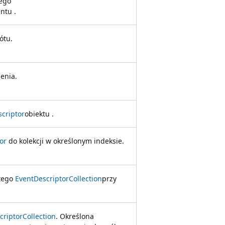
tego
ntu .
ótu.
enia.
criptor
obiektu .
or
do kolekcji w określonym indeksie.
 tego
EventDescriptorCollection
przy
criptorCollection
. Określona