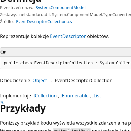
Przestrzeń nazw:
System.ComponentModel
Zestawy:
netstandard.dll, System.ComponentModel.TypeConverter.
Źródło:
EventDescriptorCollection.cs
Reprezentuje kolekcję
EventDescriptor
obiektów.
C#
public class EventDescriptorCollection : System.Collec
Dziedziczenie
Object
EventDescriptorCollection
Implementuje
ICollection
IEnumerable
IList
Przykłady
Poniższy przykład kodu wyświetla wszystkie zdarzenia na 
Wymaga to utworzenia
wystąpienia i utw