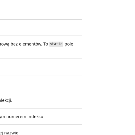
ć nową bez elementów. To
pole
static
lekcji.
onym numerem indeksu.
ej nazwie.