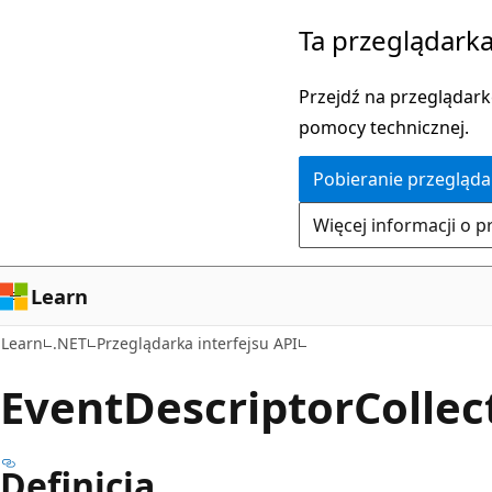
Przejdź
Przejdź
Ta przeglądarka
do
do
głównej
nawigacji
Przejdź na przeglądarkę
zawartości
na
pomocy technicznej.
stronie
Pobieranie przegląda
Więcej informacji o p
Learn
Learn
.NET
Przeglądarka interfejsu API
Event
Descriptor
Collec
Definicja