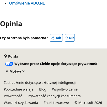
Omówienie ADO.NET
Tryb
odczytu
Opinia
wyłączony
Czy ta strona była pomocna?
Tak
Nie
Polski
Wybrane przez Ciebie opcje dotyczące prywatności
Motyw
Zastrzeżenie dotyczące sztucznej inteligencji
Poprzednie wersje
Blog
Współtworzenie
Prywatność
Prywatność kondycji konsumenta
Warunki użytkowania
Znaki towarowe
© Microsoft 2026