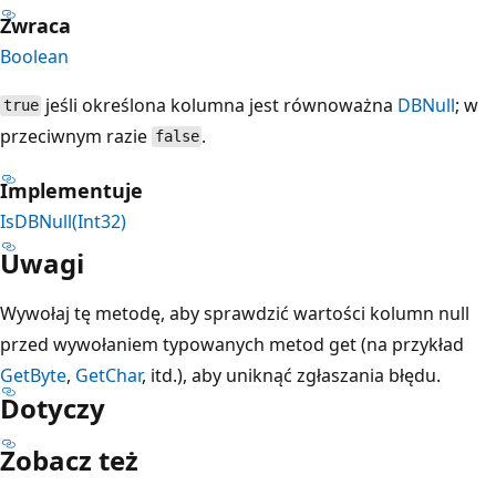
Zwraca
Boolean
jeśli określona kolumna jest równoważna
DBNull
; w
true
przeciwnym razie
.
false
Implementuje
IsDBNull(Int32)
Uwagi
Wywołaj tę metodę, aby sprawdzić wartości kolumn null
przed wywołaniem typowanych metod get (na przykład
GetByte
,
GetChar
, itd.), aby uniknąć zgłaszania błędu.
Dotyczy
Zobacz też