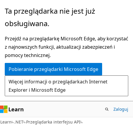
Przejdź
Przejdź
Ta przeglądarka nie jest już
do
do
obsługiwana.
głównej
nawigacji
zawartości
na
Przejdź na przeglądarkę Microsoft Edge, aby korzystać
stronie
z najnowszych funkcji, aktualizacji zabezpieczeń i
pomocy technicznej.
Pobieranie przeglądarki Microsoft Edge
Więcej informacji o przeglądarkach Internet
Explorer i Microsoft Edge
Learn
Zaloguj
C#
Learn
.NET
Przeglądarka interfejsu API