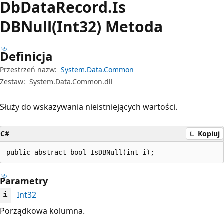
Db
Data
Record.
Is
DBNull(Int32) Metoda
Definicja
Przestrzeń nazw:
System.Data.Common
Zestaw:
System.Data.Common.dll
Służy do wskazywania nieistniejących wartości.
C#
Kopiuj
public abstract bool IsDBNull(int i);
Parametry
Int32
i
Porządkowa kolumna.