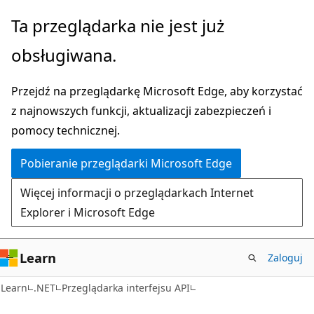
Przejdź
Przejdź
Ta przeglądarka nie jest już
do
do
obsługiwana.
głównej
nawigacji
zawartości
na
Przejdź na przeglądarkę Microsoft Edge, aby korzystać
stronie
z najnowszych funkcji, aktualizacji zabezpieczeń i
pomocy technicznej.
Pobieranie przeglądarki Microsoft Edge
Więcej informacji o przeglądarkach Internet
Explorer i Microsoft Edge
Learn
Zaloguj
C#
Learn
.NET
Przeglądarka interfejsu API