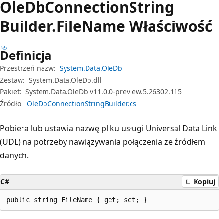
Ole
DbConnection
String
Builder.
File
Name Właściwość
Definicja
Przestrzeń nazw:
System.Data.OleDb
Zestaw:
System.Data.OleDb.dll
Pakiet:
System.Data.OleDb v11.0.0-preview.5.26302.115
Źródło:
OleDbConnectionStringBuilder.cs
Pobiera lub ustawia nazwę pliku usługi Universal Data Link
(UDL) na potrzeby nawiązywania połączenia ze źródłem
danych.
C#
Kopiuj
public string FileName { get; set; }