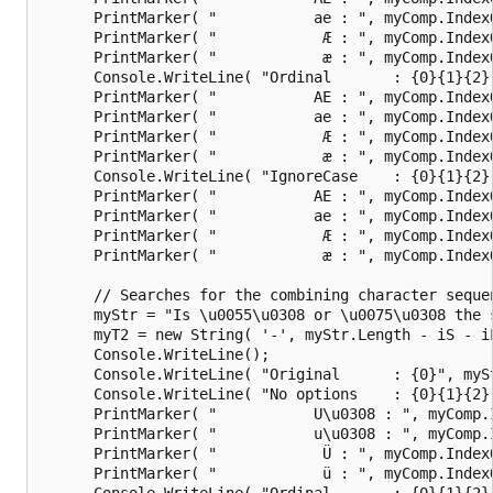
      PrintMarker( "           ae : ", myComp.Index
      PrintMarker( "            Æ : ", myComp.Index
      PrintMarker( "            æ : ", myComp.Index
      Console.WriteLine( "Ordinal       : {0}{1}{2}
      PrintMarker( "           AE : ", myComp.Index
      PrintMarker( "           ae : ", myComp.Index
      PrintMarker( "            Æ : ", myComp.Index
      PrintMarker( "            æ : ", myComp.Index
      Console.WriteLine( "IgnoreCase    : {0}{1}{2}
      PrintMarker( "           AE : ", myComp.Index
      PrintMarker( "           ae : ", myComp.Index
      PrintMarker( "            Æ : ", myComp.Index
      PrintMarker( "            æ : ", myComp.Index
      // Searches for the combining character seque
      myStr = "Is \u0055\u0308 or \u0075\u0308 the s
      myT2 = new String( '-', myStr.Length - iS - iL
      Console.WriteLine();

      Console.WriteLine( "Original      : {0}", mySt
      Console.WriteLine( "No options    : {0}{1}{2}
      PrintMarker( "           U\u0308 : ", myComp.
      PrintMarker( "           u\u0308 : ", myComp.
      PrintMarker( "            Ü : ", myComp.Index
      PrintMarker( "            ü : ", myComp.Index
      Console.WriteLine( "Ordinal       : {0}{1}{2}