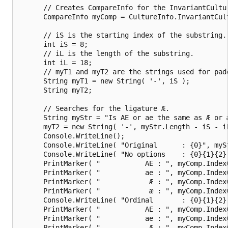
      // Creates CompareInfo for the InvariantCultur
      CompareInfo myComp = CultureInfo.InvariantCult
      // iS is the starting index of the substring.

      int iS = 8;

      // iL is the length of the substring.

      int iL = 18;

      // myT1 and myT2 are the strings used for padd
      String myT1 = new String( '-', iS );

      String myT2;

      // Searches for the ligature Æ.

      String myStr = "Is AE or ae the same as Æ or æ
      myT2 = new String( '-', myStr.Length - iS - iL
      Console.WriteLine();

      Console.WriteLine( "Original      : {0}", mySt
      Console.WriteLine( "No options    : {0}{1}{2}
      PrintMarker( "           AE : ", myComp.Index
      PrintMarker( "           ae : ", myComp.Index
      PrintMarker( "            Æ : ", myComp.Index
      PrintMarker( "            æ : ", myComp.Index
      Console.WriteLine( "Ordinal       : {0}{1}{2}
      PrintMarker( "           AE : ", myComp.Index
      PrintMarker( "           ae : ", myComp.Index
      PrintMarker( "            Æ : ", myComp.Index