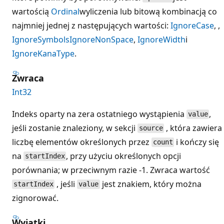
wartością
Ordinal
wyliczenia lub bitową kombinacją co
najmniej jednej z następujących wartości:
IgnoreCase
, ,
IgnoreSymbols
IgnoreNonSpace
,
IgnoreWidth
i
IgnoreKanaType
.
Zwraca
Int32
Indeks oparty na zera ostatniego wystąpienia
,
value
jeśli zostanie znaleziony, w sekcji
, która zawiera
source
liczbę elementów określonych przez
i kończy się
count
na
, przy użyciu określonych opcji
startIndex
porównania; w przeciwnym razie -1. Zwraca wartość
, jeśli
jest znakiem, który można
startIndex
value
zignorować.
Wyjątki