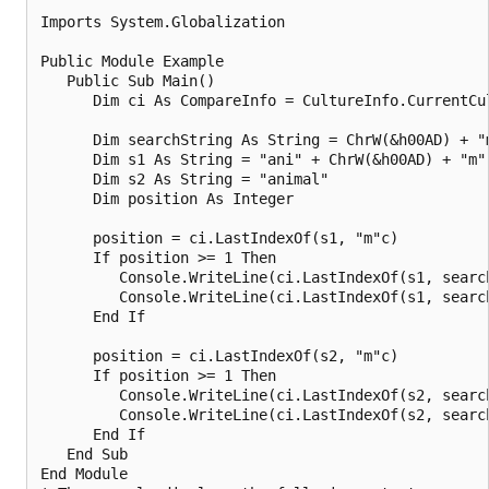
Imports System.Globalization

Public Module Example

   Public Sub Main()

      Dim ci As CompareInfo = CultureInfo.CurrentCul
      Dim searchString As String = ChrW(&h00AD) + "m
      Dim s1 As String = "ani" + ChrW(&h00AD) + "m" 
      Dim s2 As String = "animal"

      Dim position As Integer

      position = ci.LastIndexOf(s1, "m"c)

      If position >= 1 Then

         Console.WriteLine(ci.LastIndexOf(s1, searc
         Console.WriteLine(ci.LastIndexOf(s1, searc
      End If      

      position = ci.LastIndexOf(s2, "m"c)

      If position >= 1 Then 

         Console.WriteLine(ci.LastIndexOf(s2, searc
         Console.WriteLine(ci.LastIndexOf(s2, searc
      End If

   End Sub

End Module
