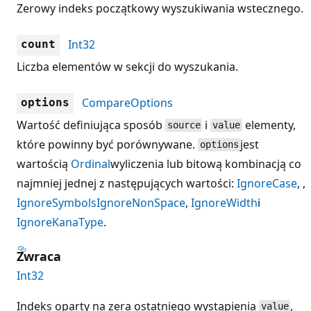
Zerowy indeks początkowy wyszukiwania wstecznego.
Int32
count
Liczba elementów w sekcji do wyszukania.
CompareOptions
options
Wartość definiująca sposób
i
elementy,
source
value
które powinny być porównywane.
jest
options
wartością
Ordinal
wyliczenia lub bitową kombinacją co
najmniej jednej z następujących wartości:
IgnoreCase
, ,
IgnoreSymbols
IgnoreNonSpace
,
IgnoreWidth
i
IgnoreKanaType
.
Zwraca
Int32
Indeks oparty na zera ostatniego wystąpienia
,
value