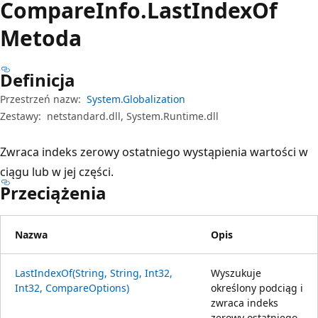
Compare
Info.
Last
Index
Of
Metoda
Definicja
Przestrzeń nazw:
System.Globalization
Zestawy:
netstandard.dll, System.Runtime.dll
Zwraca indeks zerowy ostatniego wystąpienia wartości w
ciągu lub w jej części.
Przeciążenia
Nazwa
Opis
LastIndexOf(String, String, Int32,
Wyszukuje
Int32, CompareOptions)
określony podciąg i
zwraca indeks
zerowy ostatniego