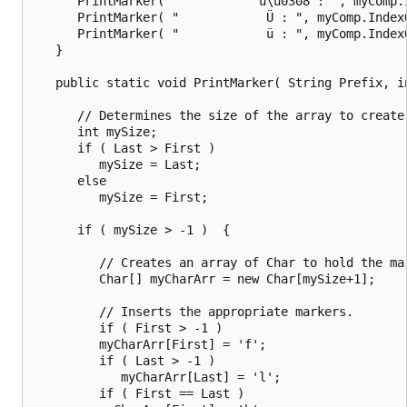
      PrintMarker( "           u\u0308 : ", myComp.
      PrintMarker( "            Ü : ", myComp.Index
      PrintMarker( "            ü : ", myComp.Index
   }

   public static void PrintMarker( String Prefix, in
      // Determines the size of the array to create.
      int mySize;

      if ( Last > First )

         mySize = Last;

      else

         mySize = First;

      if ( mySize > -1 )  {

         // Creates an array of Char to hold the mar
         Char[] myCharArr = new Char[mySize+1];

         // Inserts the appropriate markers.

         if ( First > -1 )

         myCharArr[First] = 'f';

         if ( Last > -1 )

            myCharArr[Last] = 'l';

         if ( First == Last )
