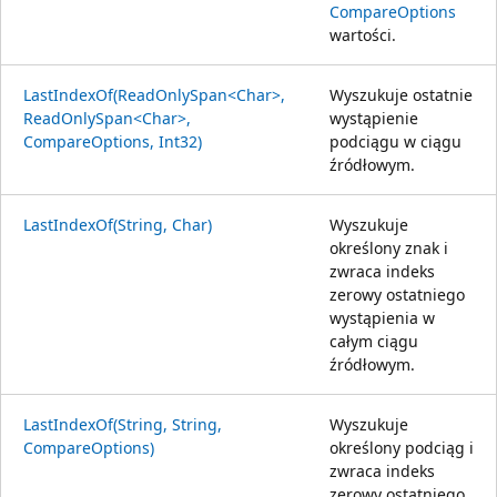
CompareOptions
wartości.
LastIndexOf(ReadOnlySpan<Char>,
Wyszukuje ostatnie
ReadOnlySpan<Char>,
wystąpienie
CompareOptions, Int32)
podciągu w ciągu
źródłowym.
LastIndexOf(String, Char)
Wyszukuje
określony znak i
zwraca indeks
zerowy ostatniego
wystąpienia w
całym ciągu
źródłowym.
LastIndexOf(String, String,
Wyszukuje
CompareOptions)
określony podciąg i
zwraca indeks
zerowy ostatniego