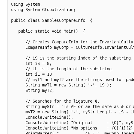
using System;

using System.Globalization;

public class SamplesCompareInfo  {

   public static void Main()  {

      // Creates CompareInfo for the InvariantCultur
      CompareInfo myComp = CultureInfo.InvariantCult
      // iS is the starting index of the substring.

      int iS = 8;

      // iL is the length of the substring.

      int iL = 18;

      // myT1 and myT2 are the strings used for padd
      String myT1 = new String( '-', iS );

      String myT2;

      // Searches for the ligature Æ.

      String myStr = "Is AE or ae the same as Æ or æ
      myT2 = new String( '-', myStr.Length - iS - iL
      Console.WriteLine();

      Console.WriteLine( "Original      : {0}", mySt
      Console.WriteLine( "No options    : {0}{1}{2}
      PrintMarker( "           AE : ", myComp.Index