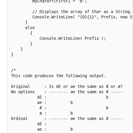
         myCharArr[First] = 'b';

         // Displays the array of Char as a String.

         Console.WriteLine( "{0}{1}", Prefix, new St
      }

      else

        {

            Console.WriteLine( Prefix );

        }

    }

}

/*

This code produces the following output.

Original      : Is AE or ae the same as Æ or æ?

No options    : -------- ae the same as Æ -----

           AE :                         b

           ae :          b

            Æ :                         b

            æ :          b

Ordinal       : -------- ae the same as Æ -----

           AE :

           ae :          b
