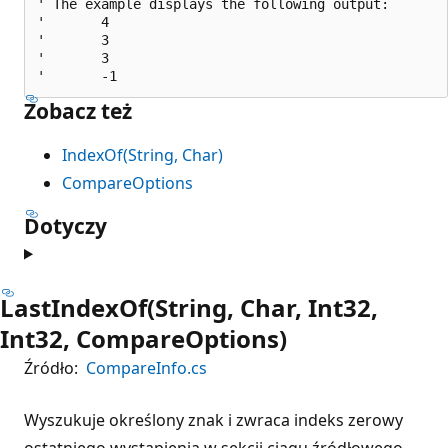
' The example displays the following output:

'       4

'       3

'       3

Zobacz też
IndexOf(String, Char)
CompareOptions
Dotyczy
LastIndexOf(String, Char, Int32,
Int32, CompareOptions)
Źródło:
CompareInfo.cs
Wyszukuje określony znak i zwraca indeks zerowy
ostatniego wystąpienia w sekcji ciągu źródłowego,