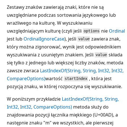
Zestawy znaków zawierają znaki, które nie są
uwzględniane podczas sortowania językowego lub
wrażliwego na kulturę. W wyszukiwaniu
uwzględniającym kulturę (czyli jeśli
nie
Ordinal
options
jest lub
OrdinalIgnoreCase
), jeśli
zawiera znak,
value
który można zignorować, wynik jest odpowiednikiem
wyszukiwania z usuniętym znakiem. Jeśli
składa
value
się tylko z jednego lub większej liczby znaków, metoda
zawsze zwraca
LastIndexOf(String, String, Int32, Int32,
CompareOptions)
wartość
, która jest
startIndex
pozycją znaku, w której rozpoczyna się wyszukiwanie.
W poniższym przykładzie
LastIndexOf(String, String,
Int32, Int32, CompareOptions)
metoda służy do
znajdowania pozycji łącznika miękkiego (U+00AD), a
następnie znaku "m" we wszystkich, ale pierwszej