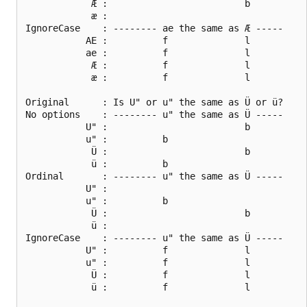
            Æ :                         b

            æ :

IgnoreCase    : -------- ae the same as Æ -----

           AE :          f              l

           ae :          f              l

            Æ :          f              l

            æ :          f              l

Original      : Is U" or u" the same as Ü or ü?

No options    : -------- u" the same as Ü -----

           U" :                         b

           u" :          b

            Ü :                         b

            ü :          b

Ordinal       : -------- u" the same as Ü -----

           U" :

           u" :          b

            Ü :                         b

            ü :

IgnoreCase    : -------- u" the same as Ü -----

           U" :          f              l

           u" :          f              l

            Ü :          f              l

            ü :          f              l
