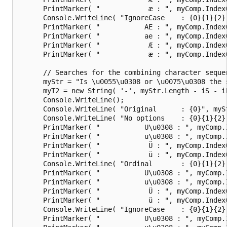
      PrintMarker( "            æ : ", myComp.Index
      Console.WriteLine( "IgnoreCase    : {0}{1}{2}
      PrintMarker( "           AE : ", myComp.Index
      PrintMarker( "           ae : ", myComp.Index
      PrintMarker( "            Æ : ", myComp.Index
      PrintMarker( "            æ : ", myComp.Index
      // Searches for the combining character seque
      myStr = "Is \u0055\u0308 or \u0075\u0308 the s
      myT2 = new String( '-', myStr.Length - iS - iL
      Console.WriteLine();

      Console.WriteLine( "Original      : {0}", mySt
      Console.WriteLine( "No options    : {0}{1}{2}
      PrintMarker( "           U\u0308 : ", myComp.
      PrintMarker( "           u\u0308 : ", myComp.
      PrintMarker( "            Ü : ", myComp.Index
      PrintMarker( "            ü : ", myComp.Index
      Console.WriteLine( "Ordinal       : {0}{1}{2}
      PrintMarker( "           U\u0308 : ", myComp.
      PrintMarker( "           u\u0308 : ", myComp.
      PrintMarker( "            Ü : ", myComp.Index
      PrintMarker( "            ü : ", myComp.Index
      Console.WriteLine( "IgnoreCase    : {0}{1}{2}
      PrintMarker( "           U\u0308 : ", myComp.