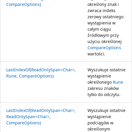
CompareOptions)
określony znak i
zwraca indeks
zerowy ostatniego
wystąpienia w
całym ciągu
źródłowym przy
użyciu określonej
CompareOptions
wartości.
LastIndexOf(ReadOnlySpan<Char>,
Wyszukuje ostatnie
Rune, CompareOptions)
wystąpienie
określonego
Rune
zakresu znaków
tylko do odczytu.
LastIndexOf(ReadOnlySpan<Char>,
Wyszukuje ostatnie
ReadOnlySpan<Char>,
wystąpienie
CompareOptions)
podciągów w
określonym