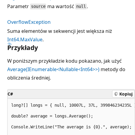
Parametr
ma wartość
.
source
null
OverflowException
Suma elementów w sekwencji jest większa niż
Int64.MaxValue
.
Przykłady
W poniższym przykładzie kodu pokazano, jak użyć
Average(IEnumerable<Nullable<Int64>>)
metody do
obliczenia średniej.
C#
Kopiuj
long?[] longs = { null, 10007L, 37L, 399846234235L }
double? average = longs.Average();

Console.WriteLine("The average is {0}.", average);
