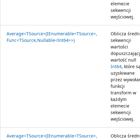
elemecie
sekwencji
wejściowej.
Average<TSource>(IEnumerable<TSource>,
Oblicza średn
Func<TSource,Nullable<Int64>>)
sekwencji
wartości
dopuszczając
wartość null
Int64
, które s
uzyskiwane
przez wywoła
funkcji
transform w
każdym
elemecie
sekwencji
wejściowej.
Average<TSource>(IEnumerable<TSource>,
Oblicza średn