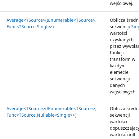
wejściowej.
Average<TSource>(IEnumerable<TSource>,
Oblicza średn
Func<TSource,Single>)
sekwencji
Sin
wartości
uzyskanych
przez wywoła
funkcji
transform w
każdym
elemecie
sekwencji
danych
wejściowych.
Average<TSource>(IEnumerable<TSource>,
Oblicza średn
Func<TSource,Nullable<Single>>)
sekwencji
wartości
dopuszczając
wartość null