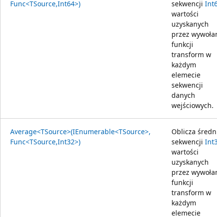
Func<TSource,Int64>)
sekwencji
Int
wartości
uzyskanych
przez wywoła
funkcji
transform w
każdym
elemecie
sekwencji
danych
wejściowych.
Average<TSource>(IEnumerable<TSource>,
Oblicza średn
Func<TSource,Int32>)
sekwencji
Int
wartości
uzyskanych
przez wywoła
funkcji
transform w
każdym
elemecie