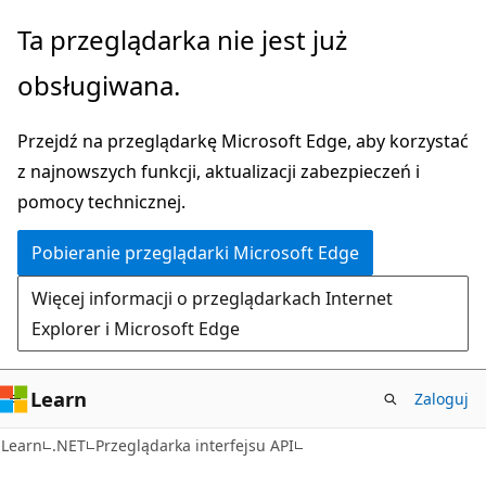
Przejdź
Przejdź
Ta przeglądarka nie jest już
do
do
obsługiwana.
głównej
nawigacji
zawartości
na
Przejdź na przeglądarkę Microsoft Edge, aby korzystać
stronie
z najnowszych funkcji, aktualizacji zabezpieczeń i
pomocy technicznej.
Pobieranie przeglądarki Microsoft Edge
Więcej informacji o przeglądarkach Internet
Explorer i Microsoft Edge
Learn
Zaloguj
C#
Learn
.NET
Przeglądarka interfejsu API