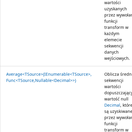
wartości
uzyskanych
przez wywoła
funkcji
transform w
każdym
elemecie
sekwencji
danych
wejściowych.
Average<TSource>(IEnumerable<TSource>,
Oblicza średn
Func<TSource,Nullable<Decimal>>)
sekwencji
wartości
dopuszczając
wartość null
Decimal
, któr
są uzyskiwan
przez wywoła
funkcji
transform w