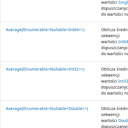
wartości
Sing
dopuszczany
do wartości nu
Average(IEnumerable<Nullable<Int64>>)
Oblicza średn
sekwencji
wartości
Int6
dopuszczany
do wartości nu
Average(IEnumerable<Nullable<Int32>>)
Oblicza średn
sekwencji
wartości
Int3
dopuszczany
do wartości nu
Average(IEnumerable<Nullable<Double>>)
Oblicza średn
sekwencji
wartości
Doub
dopuszczany