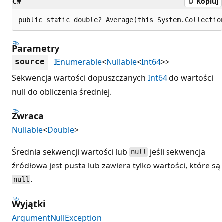
C#
Kopiuj
public static double? Average(this System.Collectio
Parametry
IEnumerable
<
Nullable
<
Int64
>>
source
Sekwencja wartości dopuszczanych
Int64
do wartości
null do obliczenia średniej.
Zwraca
Nullable
<
Double
>
Średnia sekwencji wartości lub
jeśli sekwencja
null
źródłowa jest pusta lub zawiera tylko wartości, które są
.
null
Wyjątki
ArgumentNullException