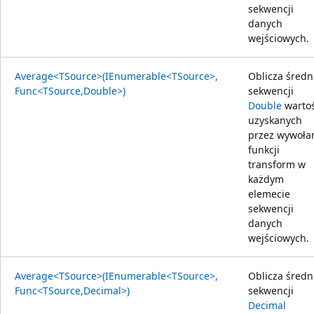
sekwencji
danych
wejściowych.
Average<TSource>(IEnumerable<TSource>,
Oblicza średn
Func<TSource,Double>)
sekwencji
Double
wartoś
uzyskanych
przez wywoła
funkcji
transform w
każdym
elemecie
sekwencji
danych
wejściowych.
Average<TSource>(IEnumerable<TSource>,
Oblicza średn
Func<TSource,Decimal>)
sekwencji
Decimal