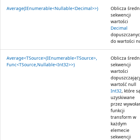
Average(IEnumerable<Nullable<Decimal>>)
Oblicza średn
sekwencji
wartości
Decimal
dopuszczany
do wartości nu
Average<TSource>(IEnumerable<TSource>,
Oblicza średn
Func<TSource,Nullable<Int32>>)
sekwencji
wartości
dopuszczając
wartość null
Int32
, które s
uzyskiwane
przez wywoła
funkcji
transform w
każdym
elemecie
sekwencji