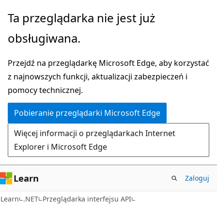
Przejdź
Przejdź
Ta przeglądarka nie jest już
do
do
obsługiwana.
głównej
nawigacji
zawartości
na
Przejdź na przeglądarkę Microsoft Edge, aby korzystać
stronie
z najnowszych funkcji, aktualizacji zabezpieczeń i
pomocy technicznej.
Pobieranie przeglądarki Microsoft Edge
Więcej informacji o przeglądarkach Internet
Explorer i Microsoft Edge
Learn
Zaloguj
C#
Learn
.NET
Przeglądarka interfejsu API