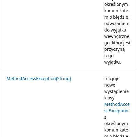
określonym
komunikate
m o błędzie i
odwołaniem
do wyjątku
wewnętrzne
go, który jest
przyczyną
tego
wyjątku.
MethodAccessException(String)
Inicjuje
nowe
wystąpienie
klasy
MethodAcce
ssException
z
określonym
komunikate
m o błędzie.