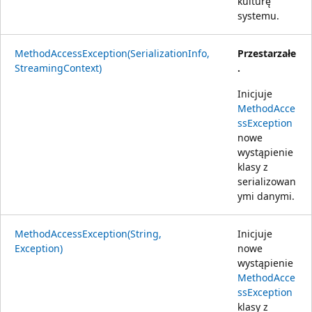
kulturę
systemu.
MethodAccessException(SerializationInfo,
Przestarzałe
StreamingContext)
.
Inicjuje
MethodAcce
ssException
nowe
wystąpienie
klasy z
serializowan
ymi danymi.
MethodAccessException(String,
Inicjuje
Exception)
nowe
wystąpienie
MethodAcce
ssException
klasy z