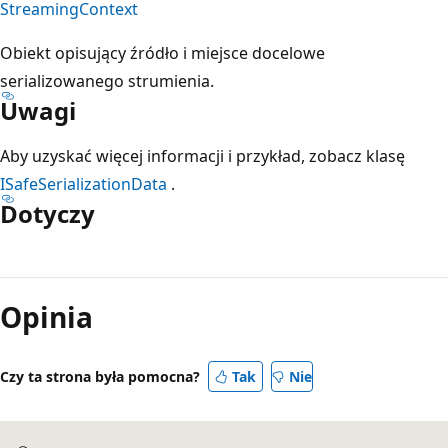
StreamingContext
Obiekt opisujący źródło i miejsce docelowe
serializowanego strumienia.
Uwagi
Aby uzyskać więcej informacji i przykład, zobacz klasę
ISafeSerializationData
.
Dotyczy
Tryb
odczytu
Opinia
wyłączony
Czy ta strona była pomocna?
Tak
Nie