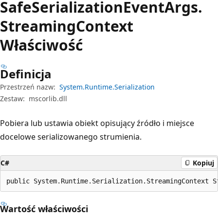
Safe
Serialization
Event
Args.
Streaming
Context
Właściwość
Definicja
Przestrzeń nazw:
System.Runtime.Serialization
Zestaw:
mscorlib.dll
Pobiera lub ustawia obiekt opisujący źródło i miejsce
docelowe serializowanego strumienia.
C#
Kopiuj
public System.Runtime.Serialization.StreamingContext S
Wartość właściwości