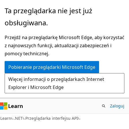
Przejdź
Przejdź
Ta przeglądarka nie jest już
do
do
obsługiwana.
głównej
nawigacji
zawartości
na
Przejdź na przeglądarkę Microsoft Edge, aby korzystać
stronie
z najnowszych funkcji, aktualizacji zabezpieczeń i
pomocy technicznej.
Pobieranie przeglądarki Microsoft Edge
Więcej informacji o przeglądarkach Internet
Explorer i Microsoft Edge
Learn
Zaloguj
C#
Learn
.NET
Przeglądarka interfejsu API