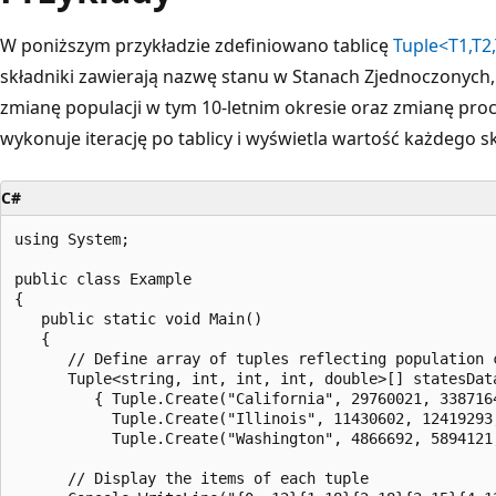
W poniższym przykładzie zdefiniowano tablicę
Tuple<T1,T2,
składniki zawierają nazwę stanu w Stanach Zjednoczonych, 
zmianę populacji w tym 10-letnim okresie oraz zmianę pro
wykonuje iterację po tablicy i wyświetla wartość każdego s
C#
using System;

public class Example

{

   public static void Main()

   {

      // Define array of tuples reflecting population c
      Tuple<string, int, int, int, double>[] statesData
         { Tuple.Create("California", 29760021, 3387164
           Tuple.Create("Illinois", 11430602, 12419293,
           Tuple.Create("Washington", 4866692, 5894121,
      // Display the items of each tuple
