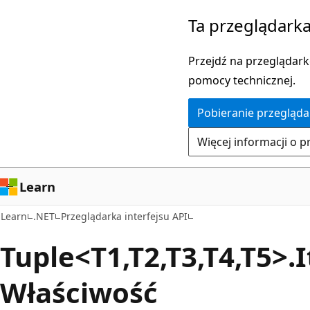
Przejdź
Przejdź
Ta przeglądarka
do
do
głównej
nawigacji
Przejdź na przeglądarkę
zawartości
na
pomocy technicznej.
stronie
Pobieranie przegląda
Więcej informacji o p
Learn
Learn
.NET
Przeglądarka interfejsu API
Tuple<T1,T2,T3,T4,T5>.
Właściwość