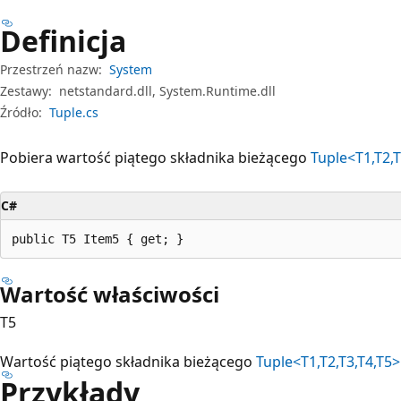
Definicja
Przestrzeń nazw:
System
Zestawy:
netstandard.dll, System.Runtime.dll
Źródło:
Tuple.cs
Pobiera wartość piątego składnika bieżącego
Tuple<T1,T2,T
C#
public T5 Item5 { get; }
Wartość właściwości
T5
Wartość piątego składnika bieżącego
Tuple<T1,T2,T3,T4,T5>
Przykłady