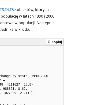
T3,T4,T5>
obiektów, których
populację w latach 1990 i 2000,
centową w populacji. Następnie
kładnika w krotku.
Kopiuj
hange by state, 1990-2000.

 = 

8, 4111627, 13.8), 

 988691, 8.6), 

 1027429, 21.1) };
