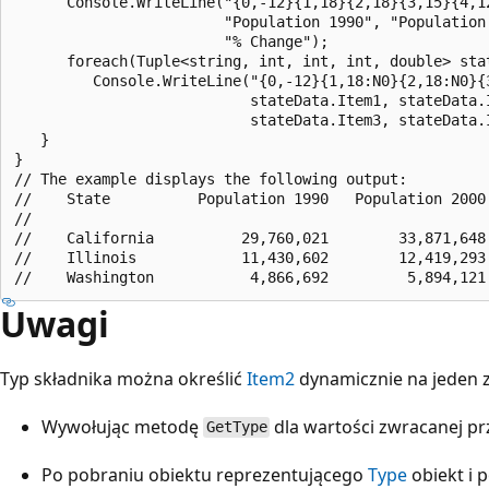
      Console.WriteLine("{0,-12}{1,18}{2,18}{3,15}{4,12
                        "Population 1990", "Population 
                        "% Change");

      foreach(Tuple<string, int, int, int, double> stat
         Console.WriteLine("{0,-12}{1,18:N0}{2,18:N0}{3
                           stateData.Item1, stateData.I
                           stateData.Item3, stateData.
   }

}

// The example displays the following output:

//    State          Population 1990   Population 2000 
//    

//    California          29,760,021        33,871,648 
//    Illinois            11,430,602        12,419,293 
Uwagi
Typ składnika można określić
Item2
dynamicznie na jeden 
Wywołując metodę
dla wartości zwracanej p
GetType
Po pobraniu obiektu reprezentującego
Type
obiekt i 