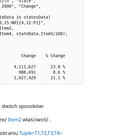
}\n", "State", 

2000", "Change", 

eData in statesData)

,15:N0}{4,12:P1}", 

tem2, 

Item4, stateData.Item5/100);      

        Change    % Change

     4,111,627      13.8 %

       988,691       8.6 %

z dwóch sposobów:
rzez
Item2
właściwość .
pobraniu
Tuple<T1,T2,T3,T4>