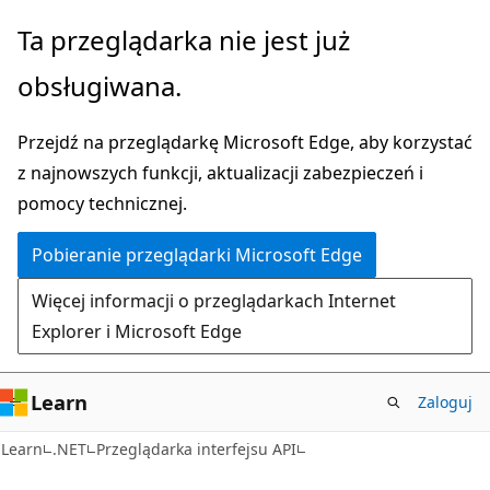
Przejdź
Przejdź
Ta przeglądarka nie jest już
do
do
obsługiwana.
głównej
nawigacji
zawartości
na
Przejdź na przeglądarkę Microsoft Edge, aby korzystać
stronie
z najnowszych funkcji, aktualizacji zabezpieczeń i
pomocy technicznej.
Pobieranie przeglądarki Microsoft Edge
Więcej informacji o przeglądarkach Internet
Explorer i Microsoft Edge
Learn
Zaloguj
C#
Learn
.NET
Przeglądarka interfejsu API