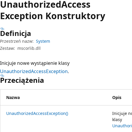
Unauthorized
Access
Exception Konstruktory
Definicja
Przestrzeń nazw:
System
Zestaw:
mscorlib.dll
Inicjuje nowe wystąpienie klasy
UnauthorizedAccessException
.
Przeciążenia
Nazwa
Opis
UnauthorizedAccessException()
Inicjuje 
klasy
Unauthor