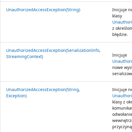
UnauthorizedAccessException(String)
Inicjuje 
klasy
Unauthor
z określ
błędzie.
UnauthorizedAccessException(SerializationInfo,
Inicjuje
StreamingContext)
Unauthor
nowe wyst
serializo
UnauthorizedAccessException(String,
Inicjuje 
Exception)
Unauthor
klasy z o
komunikat
odwołani
wewnętrzn
przyczyną