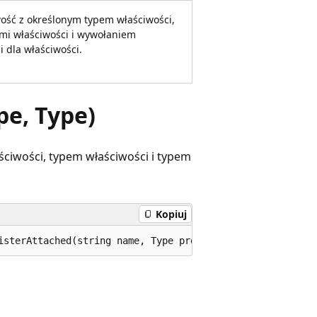
wość z określonym typem właściwości,
mi właściwości i wywołaniem
i dla właściwości.
pe, Type)
ściwości, typem właściwości i typem
Kopiuj
isterAttached(string name, Type propertyType, Type owner