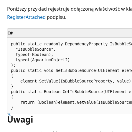
Poniższy przykład rejestruje dołączoną właściwość w kla
RegisterAttached
podpisu.
C#
public static readonly DependencyProperty IsBubbleS
  "IsBubbleSource",

  typeof(Boolean),

  typeof(AquariumObject2)

);

public static void SetIsBubbleSource(UIElement eleme
{

    element.SetValue(IsBubbleSourceProperty, value);
}

public static Boolean GetIsBubbleSource(UIElement el
{

    return (Boolean)element.GetValue(IsBubbleSourceP
Uwagi