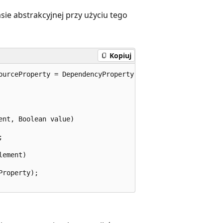
sie abstrakcyjnej przy użyciu tego
Kopiuj
ourceProperty = DependencyProperty.RegisterAttached(

nt, Boolean value)



ement)

roperty);
