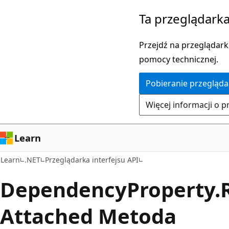
Przejdź
Przejdź
Ta przeglądarka
do
do
głównej
nawigacji
Przejdź na przeglądarkę
zawartości
na
pomocy technicznej.
stronie
Pobieranie przegląda
Więcej informacji o p
Learn
Learn
.NET
Przeglądarka interfejsu API
Dependency
Property.
Attached Metoda