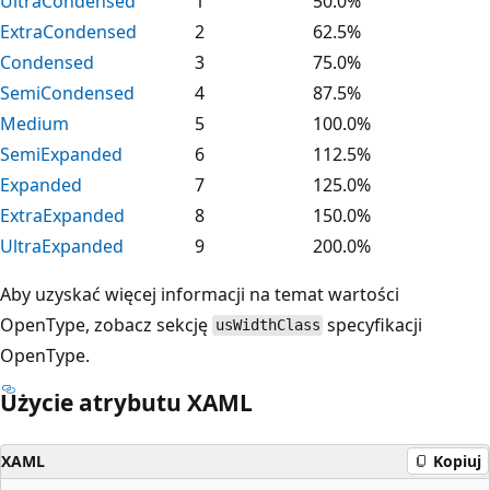
UltraCondensed
1
50.0%
ExtraCondensed
2
62.5%
Condensed
3
75.0%
SemiCondensed
4
87.5%
Medium
5
100.0%
SemiExpanded
6
112.5%
Expanded
7
125.0%
ExtraExpanded
8
150.0%
UltraExpanded
9
200.0%
Aby uzyskać więcej informacji na temat wartości
OpenType, zobacz sekcję
specyfikacji
usWidthClass
OpenType
.
Użycie atrybutu XAML
XAML
Kopiuj