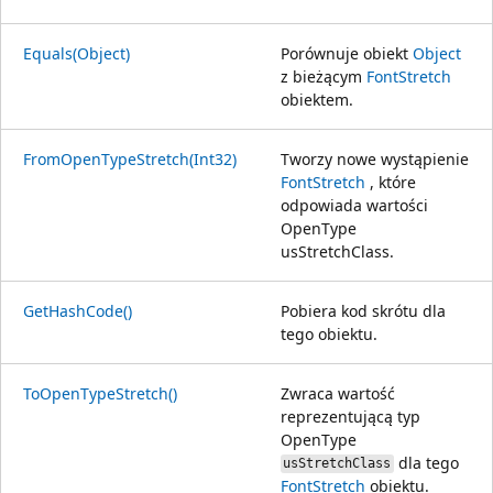
Equals(Object)
Porównuje obiekt
Object
z bieżącym
FontStretch
obiektem.
FromOpenTypeStretch(Int32)
Tworzy nowe wystąpienie
FontStretch
, które
odpowiada wartości
OpenType
usStretchClass.
GetHashCode()
Pobiera kod skrótu dla
tego obiektu.
ToOpenTypeStretch()
Zwraca wartość
reprezentującą typ
OpenType
dla tego
usStretchClass
FontStretch
obiektu.