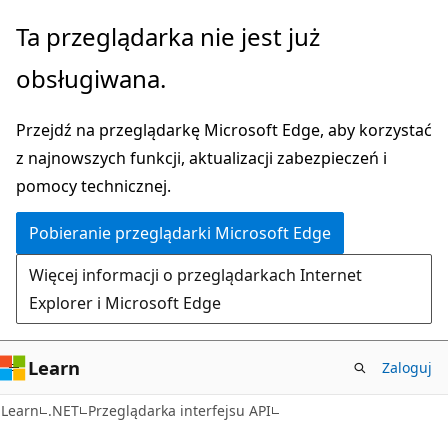
Przejdź
Przejdź
Ta przeglądarka nie jest już
do
do
obsługiwana.
głównej
nawigacji
zawartości
na
Przejdź na przeglądarkę Microsoft Edge, aby korzystać
stronie
z najnowszych funkcji, aktualizacji zabezpieczeń i
pomocy technicznej.
Pobieranie przeglądarki Microsoft Edge
Więcej informacji o przeglądarkach Internet
Explorer i Microsoft Edge
Learn
Zaloguj
C#
Learn
.NET
Przeglądarka interfejsu API