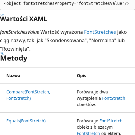
Wartości XAML
fontStretchesValue
Wartość wyrażona
FontStretches
jako
ciąg nazwy, taki jak "Skondensowana", "Normalna" lub
"Rozwinięta".
Metody
Nazwa
Opis
Compare(FontStretch,
Porównuje dwa
FontStretch)
wystąpienia
FontStretch
obiektów.
Equals(FontStretch)
Porównuje
FontStretch
obiekt z bieżącym
FontStretch
obiektem.