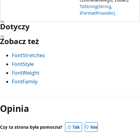
ToString(String,
IFormatProvider)
.
Dotyczy
Zobacz też
FontStretches
FontStyle
FontWeight
FontFamily
Opinia
Czy ta strona była pomocna?
Tak
Nie