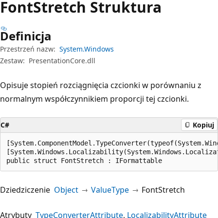
Font
Stretch Struktura
Definicja
Przestrzeń nazw:
System.Windows
Zestaw:
PresentationCore.dll
Opisuje stopień rozciągnięcia czcionki w porównaniu z
normalnym współczynnikiem proporcji tej czcionki.
C#
Kopiuj
[System.ComponentModel.TypeConverter(typeof(System.Wind
[System.Windows.Localizability(System.Windows.Localizat
public struct FontStretch : IFormattable
Dziedziczenie
Object
ValueType
FontStretch
Atrybuty
TypeConverterAttribute
LocalizabilityAttribute