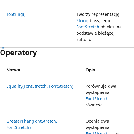
ToString()
Tworzy reprezentację
String
bieżącego
FontStretch
obiektu na
podstawie bieżącej
kultury.
Operatory
Nazwa
Opis
Equality(FontStretch, FontStretch)
Porównuje dwa
wystąpienia
FontStretch
równości.
GreaterThan(FontStretch,
Ocenia dwa
FontStretch)
wystąpienia
FontStretch
, aby