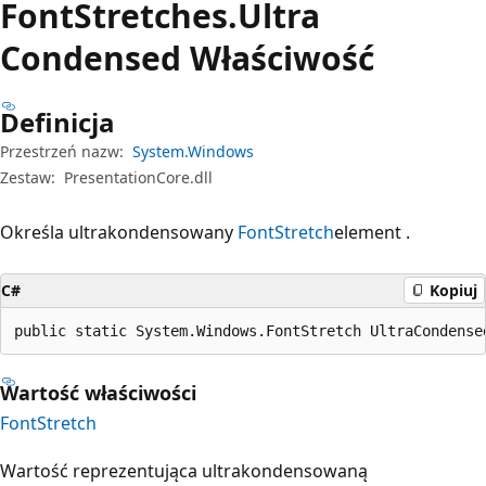
Font
Stretches.
Ultra
Condensed Właściwość
Definicja
Przestrzeń nazw:
System.Windows
Zestaw:
PresentationCore.dll
Określa ultrakondensowany
FontStretch
element .
C#
Kopiuj
public static System.Windows.FontStretch UltraCondense
Wartość właściwości
FontStretch
Wartość reprezentująca ultrakondensowaną