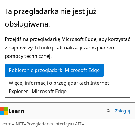
Przejdź
Przejdź
Ta przeglądarka nie jest już
do
do
obsługiwana.
głównej
nawigacji
zawartości
na
Przejdź na przeglądarkę Microsoft Edge, aby korzystać
stronie
z najnowszych funkcji, aktualizacji zabezpieczeń i
pomocy technicznej.
Pobieranie przeglądarki Microsoft Edge
Więcej informacji o przeglądarkach Internet
Explorer i Microsoft Edge
Learn
Zaloguj
C#
Learn
.NET
Przeglądarka interfejsu API