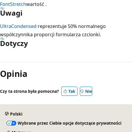
FontStretch
wartość .
Uwagi
UltraCondensed
reprezentuje 50% normalnego
współczynnika proporcji formularza czcionki.
Dotyczy
Tryb
odczytu
Opinia
wyłączony
Czy ta strona była pomocna?
Tak
Nie
Polski
Wybrane przez Ciebie opcje dotyczące prywatności