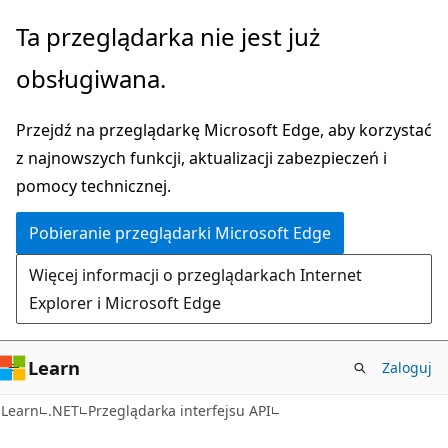
Przejdź
Przejdź
Ta przeglądarka nie jest już
do
do
obsługiwana.
głównej
nawigacji
zawartości
na
Przejdź na przeglądarkę Microsoft Edge, aby korzystać
stronie
z najnowszych funkcji, aktualizacji zabezpieczeń i
pomocy technicznej.
Pobieranie przeglądarki Microsoft Edge
Więcej informacji o przeglądarkach Internet
Explorer i Microsoft Edge
Learn
Zaloguj
C#
Learn
.NET
Przeglądarka interfejsu API