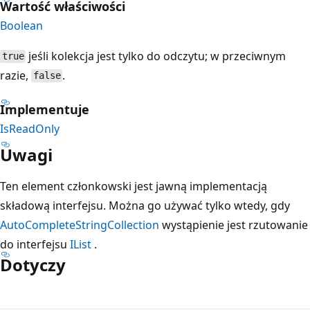
Wartość właściwości
Boolean
jeśli kolekcja jest tylko do odczytu; w przeciwnym
true
razie,
.
false
Implementuje
IsReadOnly
Uwagi
Ten element członkowski jest jawną implementacją
składową interfejsu. Można go używać tylko wtedy, gdy
AutoCompleteStringCollection
wystąpienie jest rzutowanie
do interfejsu
IList
.
Dotyczy
Tryb