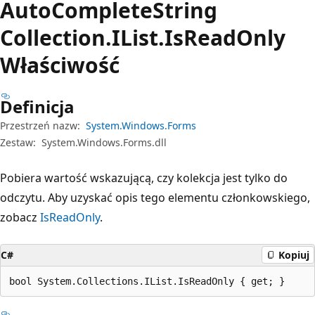
Auto
Complete
String
Collection.
IList.
Is
Read
Only
Właściwość
Definicja
Przestrzeń nazw:
System.Windows.Forms
Zestaw:
System.Windows.Forms.dll
Pobiera wartość wskazującą, czy kolekcja jest tylko do
odczytu. Aby uzyskać opis tego elementu członkowskiego,
zobacz
IsReadOnly
.
C#
Kopiuj
bool System.Collections.IList.IsReadOnly { get; }