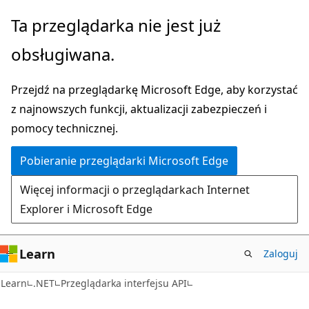
Przejdź
Przejdź
Ta przeglądarka nie jest już
do
do
obsługiwana.
głównej
nawigacji
zawartości
na
Przejdź na przeglądarkę Microsoft Edge, aby korzystać
stronie
z najnowszych funkcji, aktualizacji zabezpieczeń i
pomocy technicznej.
Pobieranie przeglądarki Microsoft Edge
Więcej informacji o przeglądarkach Internet
Explorer i Microsoft Edge
Learn
Zaloguj
C#
Learn
.NET
Przeglądarka interfejsu API