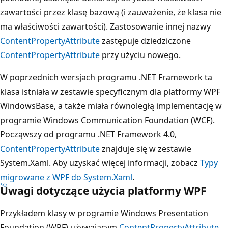
zawartości przez klasę bazową (i zauważenie, że klasa nie
ma właściwości zawartości). Zastosowanie innej nazwy
ContentPropertyAttribute
zastępuje dziedziczone
ContentPropertyAttribute
przy użyciu nowego.
W poprzednich wersjach programu .NET Framework ta
klasa istniała w zestawie specyficznym dla platformy WPF
WindowsBase, a także miała równoległą implementację w
programie Windows Communication Foundation (WCF).
Począwszy od programu .NET Framework 4.0,
ContentPropertyAttribute
znajduje się w zestawie
System.Xaml. Aby uzyskać więcej informacji, zobacz
Typy
migrowane z WPF do System.Xaml
.
Uwagi dotyczące użycia platformy WPF
Przykładem klasy w programie Windows Presentation
Foundation (WPF) używającym
ContentPropertyAttribute