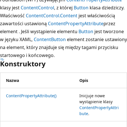
klasy jest
ContentControl
, z której
Button
klasa dziedziczy.
Właściwość
ContentControl.Content
jest właściwością
zawartości ustawioną
ContentPropertyAttribute
przez
element . Jeśli wystąpienie elementu
Button
jest tworzone
w języku XAML,
Content
Button
element zostanie ustawiony
na element, który znajduje się między tagami przycisku
startowego i końcowego.
Konstruktory
Nazwa
Opis
ContentPropertyAttribute()
Inicjuje nowe
wystąpienie klasy
ContentPropertyAttri
bute
.