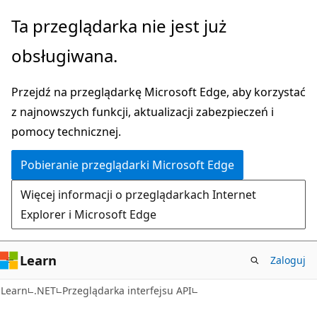
Przejdź
Przejdź
Ta przeglądarka nie jest już
do
do
obsługiwana.
głównej
nawigacji
zawartości
na
Przejdź na przeglądarkę Microsoft Edge, aby korzystać
stronie
z najnowszych funkcji, aktualizacji zabezpieczeń i
pomocy technicznej.
Pobieranie przeglądarki Microsoft Edge
Więcej informacji o przeglądarkach Internet
Explorer i Microsoft Edge
Learn
Zaloguj
C#
Learn
.NET
Przeglądarka interfejsu API