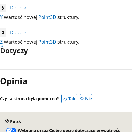
Double
y
Y
Wartość nowej
Point3D
struktury.
Double
z
Z
Wartość nowej
Point3D
struktury.
Dotyczy
Tryb
odczytu
Opinia
wyłączony
Czy ta strona była pomocna?
Tak
Nie
Polski
Wybrane przez Ciebie opcje dotyczące prywatności