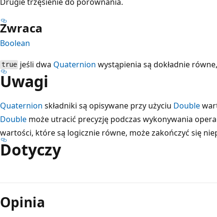
Drugie trzęsienie do porównania.
Zwraca
Boolean
jeśli dwa
Quaternion
wystąpienia są dokładnie równe
true
Uwagi
Quaternion
składniki są opisywane przy użyciu
Double
wart
Double
może utracić precyzję podczas wykonywania opera
wartości, które są logicznie równe, może zakończyć się n
Dotyczy
Tryb
odczytu
Opinia
wyłączony