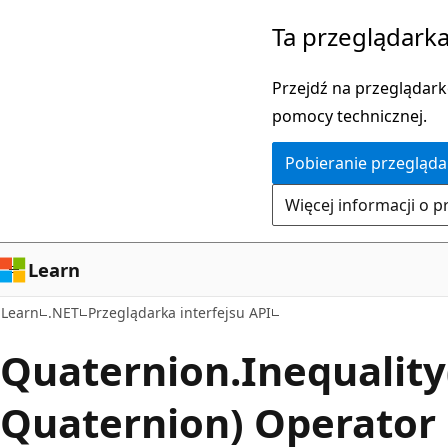
Przejdź
Przejdź
Ta przeglądarka
do
do
głównej
nawigacji
Przejdź na przeglądarkę
zawartości
na
pomocy technicznej.
stronie
Pobieranie przegląda
Więcej informacji o p
Learn
Learn
.NET
Przeglądarka interfejsu API
Quaternion.
Inequalit
Quaternion) Operator