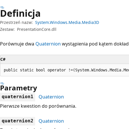
Definicja
Przestrzeń nazw:
System.Windows.Media.Media3D
Zestaw:
PresentationCore.dll
Porównuje dwa
Quaternion
wystąpienia pod kątem dokład
C#
public static bool operator !=(System.Windows.Media.Me
Parametry
Quaternion
quaternion1
Pierwsze kwestion do porównania.
Quaternion
quaternion2