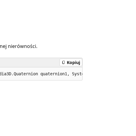
nej nierówności.
Kopiuj
dia3D.Quaternion quaternion1, System.Windows.Media.Media