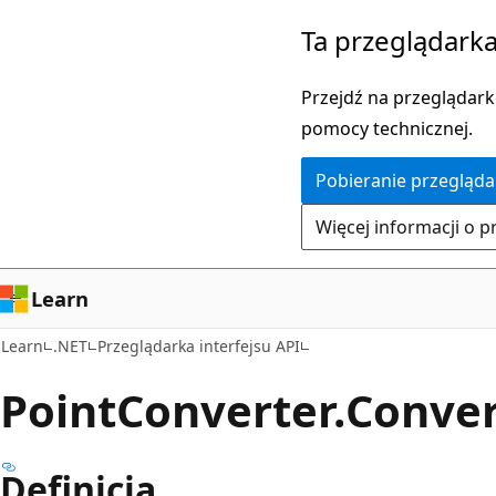
Przejdź
Przejdź
Ta przeglądarka
do
do
głównej
nawigacji
Przejdź na przeglądarkę
zawartości
na
pomocy technicznej.
stronie
Pobieranie przegląda
Więcej informacji o p
Learn
Learn
.NET
Przeglądarka interfejsu API
Point
Converter.
Conver
Definicja