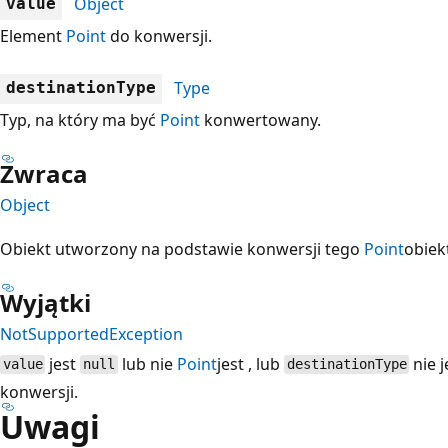
Object
value
Element
Point
do konwersji.
Type
destinationType
Typ, na który ma być
Point
konwertowany.
Zwraca
Object
Obiekt utworzony na podstawie konwersji tego
Point
obiekt
Wyjątki
NotSupportedException
jest
lub nie
Point
jest , lub
nie 
value
null
destinationType
konwersji.
Uwagi