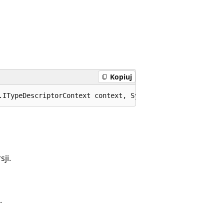
Kopiuj
.ITypeDescriptorContext context, System.Globalization.Cu
ji.
.