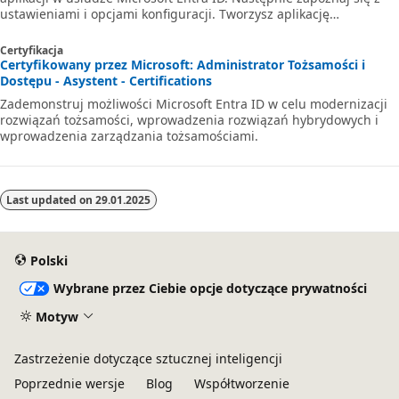
ustawieniami i opcjami konfiguracji. Tworzysz aplikację
jednostronicową, rejestrujesz aplikację wielodostępną i inne
opcje. W ramach tego procesu zagłębiamy się w udzielanie
Certyfikacja
użytkownikowi dostępu do aplikacji i konfigurowanie sposobu i
Certyfikowany przez Microsoft: Administrator Tożsamości i
sposobu korzystania z aplikacji i jej danych.
Dostępu - Asystent - Certifications
Zademonstruj możliwości Microsoft Entra ID w celu modernizacji
rozwiązań tożsamości, wprowadzenia rozwiązań hybrydowych i
wprowadzenia zarządzania tożsamościami.
Last updated on
29.01.2025
Polski
Wybrane przez Ciebie opcje dotyczące prywatności
Motyw
Zastrzeżenie dotyczące sztucznej inteligencji
Poprzednie wersje
Blog
Współtworzenie