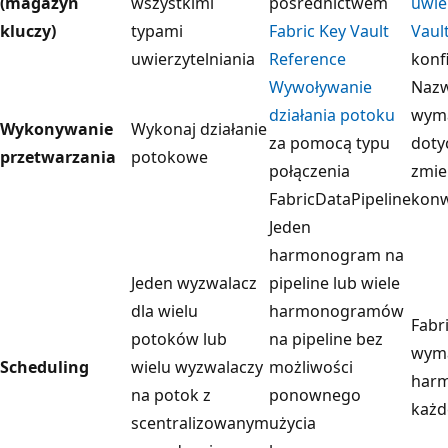
(magazyn
wszystkimi
pośrednictwem
uwie
kluczy)
typami
Fabric Key Vault
Vaul
uwierzytelniania
Reference
konf
Wywoływanie
Nazw
działania potoku
wym
Wykonywanie
Wykonaj działanie
za pomocą typu
doty
przetwarzania
potokowe
połączenia
zmie
FabricDataPipeline
konw
Jeden
harmonogram na
Jeden wyzwalacz
pipeline lub wiele
dla wielu
harmonogramów
Fabr
potoków lub
na pipeline bez
wyma
Scheduling
wielu wyzwalaczy
możliwości
har
na potok z
ponownego
każd
scentralizowanym
użycia