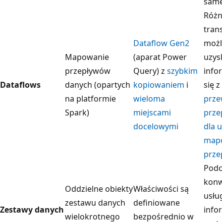
same
Różne
trans
Dataflow Gen2
możl
Mapowanie
(aparat Power
uzys
przepływów
Query) z
szybkim
info
Dataflows
danych (opartych
kopiowaniem
i
się 
na platformie
wieloma
prze
Spark)
miejscami
prze
docelowymi
dla 
map
prze
Podc
konw
Oddzielne obiekty
Właściwości są
usłu
zestawu danych
definiowane
Zestawy danych
info
wielokrotnego
bezpośrednio w