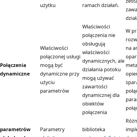
zest
użytku
ramach działań.
zawa
dział
Właściwości
W pr
połączenia nie
rozw
obsługują
Właściwości
na a
właściwości
połączonej usługi
opar
dynamicznych, ale
Połączenia
mogą być
meta
działania potoku
dynamiczne
dynamiczne przy
opier
mogą używać
użyciu
spar
zawartości
parametrów
połą
dynamicznej dla
para
obiektów
połą
połączenia
Różn
parametrów
Parametry
biblioteka
impl