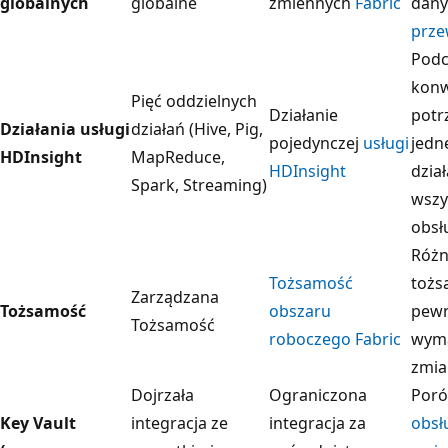
globalnych
globalne
zmiennych
Fabric
dany
prze
Podc
konw
Pięć oddzielnych
Działanie
potr
Działania usługi
działań (Hive, Pig,
pojedynczej
usługi
jedn
HDInsight
MapReduce,
HDInsight
dział
Spark, Streaming)
wszy
obsł
Różn
Tożsamość
tożs
Zarządzana
Tożsamość
obszaru
pewn
Tożsamość
roboczego Fabric
wym
zmia
Dojrzała
Ograniczona
Por
Key Vault
integracja ze
integracja za
obsł