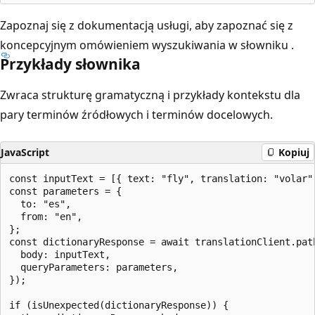
Zapoznaj się z dokumentacją usługi, aby zapoznać się z
koncepcyjnym omówieniem wyszukiwania w słowniku
.
Przykłady słownika
Zwraca strukturę gramatyczną i przykłady kontekstu dla
pary terminów źródłowych i terminów docelowych.
JavaScript
Kopiuj
const inputText = [{ text: "fly", translation: "volar" 
const parameters = {

  to: "es",

  from: "en",

};

const dictionaryResponse = await translationClient.path
  body: inputText,

  queryParameters: parameters,

});

if (isUnexpected(dictionaryResponse)) {
