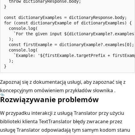
  throw dictionaryResponse.body;

}

const dictionaryExamples = dictionaryResponse.body;

for (const dictionaryExample of dictionaryExamples) {

  console.log(

    `For the given input ${dictionaryExample?.examples
  );

  const firstExample = dictionaryExample?.examples[0];

  console.log(

    `Example: '${firstExample.targetPrefix + firstExam
  );

Zapoznaj się z dokumentacją usługi, aby zapoznać się z
koncepcyjnym omówieniem przykładów słownika
.
Rozwiązywanie problemów
W przypadku interakcji z usługą Translator przy użyciu
biblioteki klienta TextTranslator błędy zwracane przez
usługę Translator odpowiadają tym samym kodom stanu