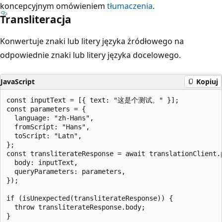
koncepcyjnym omówieniem
tłumaczenia
.
Transliteracja
Konwertuje znaki lub litery języka źródłowego na
odpowiednie znaki lub litery języka docelowego.
JavaScript
Kopiuj
const inputText = [{ text: "这是个测试。" }];

const parameters = {

  language: "zh-Hans",

  fromScript: "Hans",

  toScript: "Latn",

};

const transliterateResponse = await translationClient.p
  body: inputText,

  queryParameters: parameters,

});

if (isUnexpected(transliterateResponse)) {

  throw transliterateResponse.body;

}
