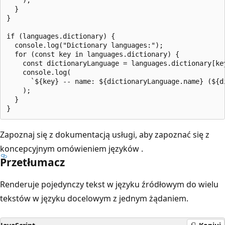
  }

}

if (languages.dictionary) {

  console.log("Dictionary languages:");

  for (const key in languages.dictionary) {

    const dictionaryLanguage = languages.dictionary[key
    console.log(

      `${key} -- name: ${dictionaryLanguage.name} (${d
    );

  }

Zapoznaj się z dokumentacją usługi, aby zapoznać się z
koncepcyjnym omówieniem języków
.
Przetłumacz
Renderuje pojedynczy tekst w języku źródłowym do wielu
tekstów w języku docelowym z jednym żądaniem.