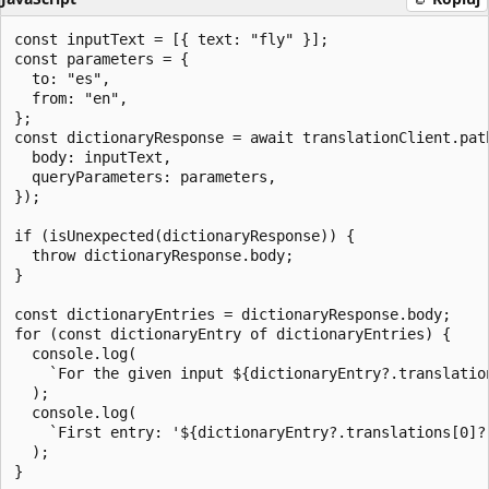
const inputText = [{ text: "fly" }];

const parameters = {

  to: "es",

  from: "en",

};

const dictionaryResponse = await translationClient.path
  body: inputText,

  queryParameters: parameters,

});

if (isUnexpected(dictionaryResponse)) {

  throw dictionaryResponse.body;

}

const dictionaryEntries = dictionaryResponse.body;

for (const dictionaryEntry of dictionaryEntries) {

  console.log(

    `For the given input ${dictionaryEntry?.translatio
  );

  console.log(

    `First entry: '${dictionaryEntry?.translations[0]?
  );
