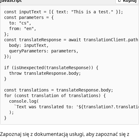
JavaScript
Kopiuj
const inputText = [{ text: "This is a test." }];

const parameters = {

  to: "cs",

  from: "en",

};

const translateResponse = await translationClient.path(
  body: inputText,

  queryParameters: parameters,

});

if (isUnexpected(translateResponse)) {

  throw translateResponse.body;

}

const translations = translateResponse.body;

for (const translation of translations) {

  console.log(

    `Text was translated to: '${translation?.translati
  );

Zapoznaj się z dokumentacją usługi, aby zapoznać się z