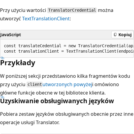
Przy użyciu wartości
można
TranslatorCredential
utworzyć
TextTranslationClient
:
JavaScript
Kopiuj
const translateCedential = new TranslatorCredential(api
Przykłady
W poniższej sekcji przedstawiono kilka fragmentów kodu
przy użyciu
utworzonych powyżej
i omówiono
client
główne funkcje obecne w tej bibliotece klienta.
Uzyskiwanie obsługiwanych języków
Pobiera zestaw języków obsługiwanych obecnie przez inne
operacje usługi Translator.