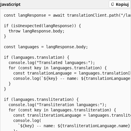
JavaScript
Kopiuj
const langResponse = await translationClient.path("/lan
if (isUnexpected(langResponse)) {

  throw langResponse.body;

}

const languages = langResponse.body;

if (languages.translation) {

  console.log("Translated languages:");

  for (const key in languages.translation) {

    const translationLanguage = languages.translation[k
    console.log(`${key} -- name: ${translationLanguage
  }

}

if (languages.transliteration) {

  console.log("Transliteration languages:");

  for (const key in languages.transliteration) {

    const transliterationLanguage = languages.translite
    console.log(

      `${key} -- name: ${transliterationLanguage.name}
    );
