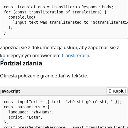
const translations = transliterateResponse.body;

for (const transliteration of translations) {

  console.log(

    `Input text was transliterated to '${transliterati
  );

Zapoznaj się z dokumentacją usługi, aby zapoznać się z
koncepcyjnym omówieniem
transliteracji
.
Podział zdania
Określa położenie granic zdań w tekście.
JavaScript
Kopiuj
const inputText = [{ text: "zhè shì gè cè shì。" }];

const parameters = {

  language: "zh-Hans",

  script: "Latn",

};

const breakSentenceResponse = await translationClient.p