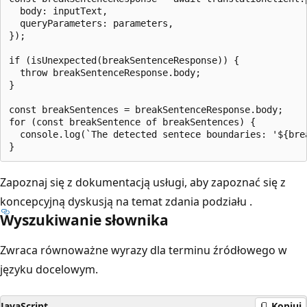
  body: inputText,

  queryParameters: parameters,

});

if (isUnexpected(breakSentenceResponse)) {

  throw breakSentenceResponse.body;

}

const breakSentences = breakSentenceResponse.body;

for (const breakSentence of breakSentences) {

  console.log(`The detected sentece boundaries: '${bre
Zapoznaj się z dokumentacją usługi, aby zapoznać się z
koncepcyjną dyskusją na temat zdania podziału
.
Wyszukiwanie słownika
Zwraca równoważne wyrazy dla terminu źródłowego w
języku docelowym.
JavaScript
Kopiuj