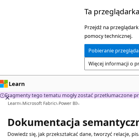
Przejdź
Ta przeglądarka
do
głównej
Przejdź na przeglądarkę
zawartości
pomocy technicznej.
Pobieranie przegląda
Więcej informacji o p
Learn
Fragmenty tego tematu mogły zostać przetłumaczone prz
Learn
Microsoft Fabric
Power BI
Dokumentacja semantyczne
Dowiedz się, jak przekształcać dane, tworzyć relacje, 