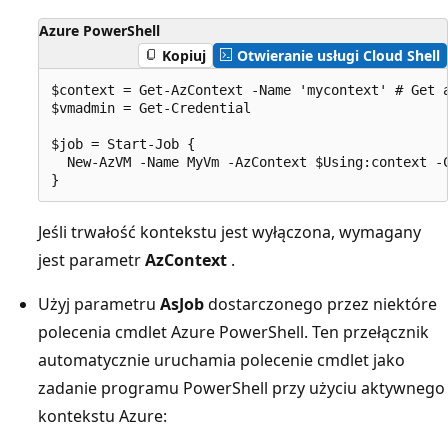
Azure PowerShell
Kopiuj
Otwieranie usługi Cloud Shell
$context = Get-AzContext -Name 'mycontext' # Get a
$vmadmin = Get-Credential

$job = Start-Job {

  New-AzVM -Name MyVm -AzContext $Using:context -C
Jeśli trwałość kontekstu jest wyłączona, wymagany
jest parametr
AzContext
.
Użyj parametru
AsJob
dostarczonego przez niektóre
polecenia cmdlet Azure PowerShell. Ten przełącznik
automatycznie uruchamia polecenie cmdlet jako
zadanie programu PowerShell przy użyciu aktywnego
kontekstu Azure: