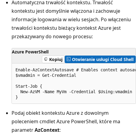
Automatyczna trwałość kontekstu. Trwałość
kontekstu jest domyślnie włączona i zachowuje
informacje logowania w wielu sesjach. Po włączeniu
trwałości kontekstu bieżący kontekst Azure jest
przekazywany do nowego procesu:
Azure PowerShell
Kopiuj
Otwieranie usługi Cloud Shell
Enable-AzContextAutosave # Enables context autosav
$vmadmin = Get-Credential

Start-Job {

  New-AzVM -Name MyVm -Credential $Using:vmadmin

Podaj obiekt kontekstu Azure z dowolnym
poleceniem cmdlet Azure PowerShell, które ma
parametr
AzContext
: