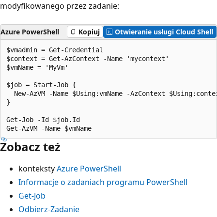
modyfikowanego przez zadanie:
Azure PowerShell
Kopiuj
Otwieranie usługi Cloud Shell
$vmadmin = Get-Credential

$context = Get-AzContext -Name 'mycontext'

$vmName = 'MyVm'

$job = Start-Job {

  New-AzVM -Name $Using:vmName -AzContext $Using:contex
}

Get-Job -Id $job.Id

Zobacz też
konteksty
Azure PowerShell
Informacje o zadaniach programu PowerShell
Get-Job
Odbierz-Zadanie