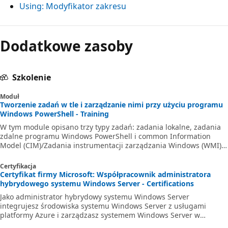
Using:
Modyfikator zakresu
Dodatkowe zasoby
Szkolenie
Moduł
Tworzenie zadań w tle i zarządzanie nimi przy użyciu programu
Windows PowerShell - Training
W tym module opisano trzy typy zadań: zadania lokalne, zadania
zdalne programu Windows PowerShell i common Information
Model (CIM)/Zadania instrumentacji zarządzania Windows (WMI).
Te typy zadań stanowią podstawę systemu zadań programu
Windows PowerShell.
Certyfikacja
Certyfikat firmy Microsoft: Współpracownik administratora
hybrydowego systemu Windows Server - Certifications
Jako administrator hybrydowy systemu Windows Server
integrujesz środowiska systemu Windows Server z usługami
platformy Azure i zarządzasz systemem Windows Server w
sieciach lokalnych.