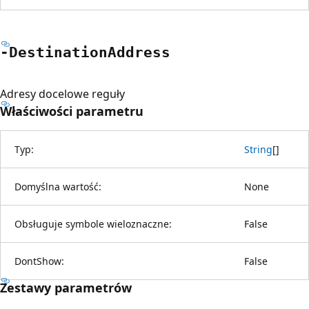
-Destination
Address
Adresy docelowe reguły
Właściwości parametru
Typ:
String
[
]
Domyślna wartość:
None
Obsługuje symbole wieloznaczne:
False
DontShow:
False
Zestawy parametrów