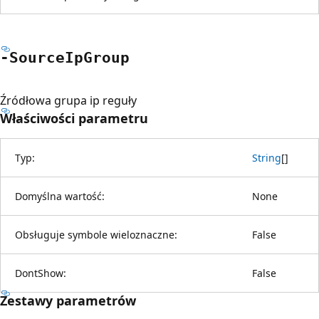
-Source
IpGroup
Źródłowa grupa ip reguły
Właściwości parametru
Typ:
String
[
]
Domyślna wartość:
None
Obsługuje symbole wieloznaczne:
False
DontShow:
False
Zestawy parametrów