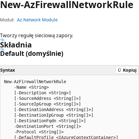
New-Az
Firewall
Network
Rule
Moduł:
Az.Network Module
Tworzy regułę sieciową zapory.
Składnia
Default (domyślnie)
Syntax
Kopiuj
New-AzFirewallNetworkRule

    -Name <String>

    [-Description <String>]

    [-SourceAddress <String[]>]

    [-SourceIpGroup <String[]>]

    [-DestinationAddress <String[]>]

    [-DestinationIpGroup <String[]>]

    [-DestinationFqdn <String[]>]

    -DestinationPort <String[]>

    -Protocol <String[]>

    [-DefaultProfile <IAzureContextContainer>]
