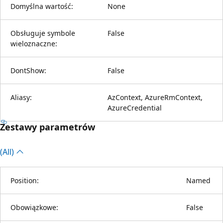
Domyślna wartość:
None
Obsługuje symbole
False
wieloznaczne:
DontShow:
False
Aliasy:
AzContext, AzureRmContext,
AzureCredential
Zestawy parametrów
(All)
Position:
Named
Obowiązkowe:
False