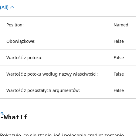
(All)
Position:
Named
Obowiązkowe:
False
Wartość z potoku:
False
Wartość z potoku według nazwy właściwości:
False
Wartość z pozostałych argumentów:
False
-What
If
Pokazuje, co się stanie, jeśli polecenie cmdlet zostanie