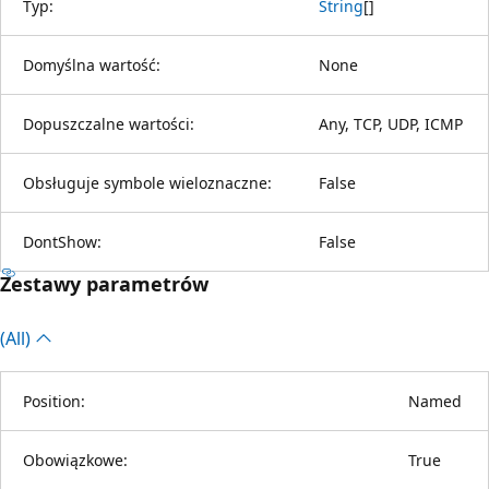
Typ:
String
[
]
Domyślna wartość:
None
Dopuszczalne wartości:
Any, TCP, UDP, ICMP
Obsługuje symbole wieloznaczne:
False
DontShow:
False
Zestawy parametrów
(All)
Position:
Named
Obowiązkowe:
True