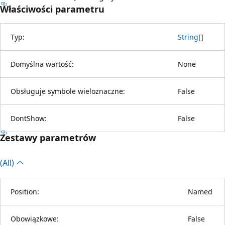
Właściwości parametru
Typ:
String
[
]
Domyślna wartość:
None
Obsługuje symbole wieloznaczne:
False
DontShow:
False
Zestawy parametrów
(All)
Position:
Named
Obowiązkowe:
False