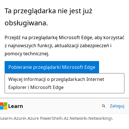
Przejdź
Przejdź
Ta przeglądarka nie jest już
do
do
obsługiwana.
głównej
nawigacji
zawartości
na
Przejdź na przeglądarkę Microsoft Edge, aby korzystać
stronie
z najnowszych funkcji, aktualizacji zabezpieczeń i
pomocy technicznej.
Pobieranie przeglądarki Microsoft Edge
Więcej informacji o przeglądarkach Internet
Explorer i Microsoft Edge
Learn
Zaloguj
Learn
Azure
Azure PowerShell
Az.Network
Networking