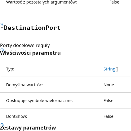
Wartość z pozostałych argumentów:
False
-Destination
Port
Porty docelowe reguły
Właściwości parametru
Typ:
String
[
]
Domyślna wartość:
None
Obsługuje symbole wieloznaczne:
False
DontShow:
False
Zestawy parametrów