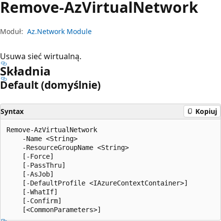
Remove-Az
Virtual
Network
Moduł:
Az.Network Module
Usuwa sieć wirtualną.
Składnia
Default (domyślnie)
Syntax
Kopiuj
Remove-AzVirtualNetwork

    -Name <String>

    -ResourceGroupName <String>

    [-Force]

    [-PassThru]

    [-AsJob]

    [-DefaultProfile <IAzureContextContainer>]

    [-WhatIf]

    [-Confirm]
