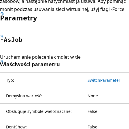
zasobów, a następnie natychmiast ją usuwa. Aby pominąć
monit podczas usuwania sieci wirtualnej, użyj flagi -Force.
Parametry
-As
Job
Uruchamianie polecenia cmdlet w tle
Właściwości parametru
Typ:
SwitchParameter
Domyślna wartość:
None
Obsługuje symbole wieloznaczne:
False
DontShow:
False