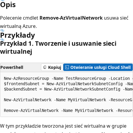
Opis
Polecenie cmdlet
Remove-AzVirtualNetwork
usuwa sieć
wirtualną Azure.
Przykłady
Przykład 1. Tworzenie i usuwanie sieci
wirtualnej
PowerShell
Kopiuj
Otwieranie usługi Cloud Shell
New-AzResourceGroup -Name TestResourceGroup -Location c
$frontendSubnet = New-AzVirtualNetworkSubnetConfig -Na
$backendSubnet = New-AzVirtualNetworkSubnetConfig -Nam
New-AzVirtualNetwork -Name MyVirtualNetwork -ResourceG
W tym przykładzie tworzona jest sieć wirtualna w grupie