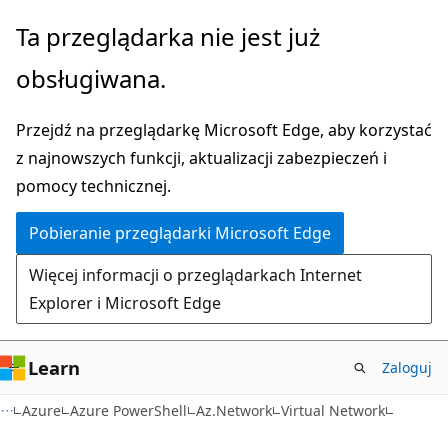
Przejdź
Przejdź
Ta przeglądarka nie jest już
do
do
obsługiwana.
głównej
nawigacji
zawartości
na
Przejdź na przeglądarkę Microsoft Edge, aby korzystać
stronie
z najnowszych funkcji, aktualizacji zabezpieczeń i
pomocy technicznej.
Pobieranie przeglądarki Microsoft Edge
Więcej informacji o przeglądarkach Internet
Explorer i Microsoft Edge
Learn
Zaloguj
Azure
Azure PowerShell
Az.Network
Virtual Network