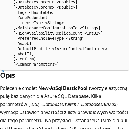
    [-DatabaseVCoreMin <Double>]

    [-DatabaseVCoreMax <Double>]

    [-Tags <Hashtable>]

    [-ZoneRedundant]

    [-LicenseType <String>]

    [-MaintenanceConfigurationId <String>]

    [-HighAvailabilityReplicaCount <Int32>]

    [-PreferredEnclaveType <String>]

    [-AsJob]

    [-DefaultProfile <IAzureContextContainer>]

    [-WhatIf]

    [-Confirm]

Opis
Polecenie cmdlet
New-AzSqlElasticPool
tworzy elastyczną
pulę baz danych dla Azure SQL Database. Kilka
parametrów (
-Dtu, -DatabaseDtuMin i -DatabaseDtuMax
)
wymaga ustawienia wartości z listy prawidłowych wartości
dla tego parametru. Na przykład -DatabaseDtuMax dla puli
eDTU w warstwie Standardowa 100 można ustawić tylko