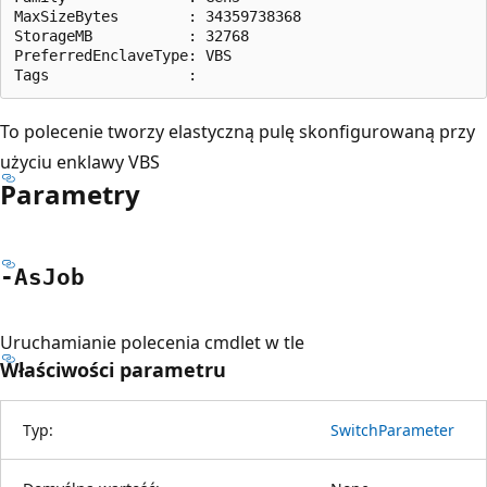
MaxSizeBytes        : 34359738368

StorageMB           : 32768

PreferredEnclaveType: VBS

To polecenie tworzy elastyczną pulę skonfigurowaną przy
użyciu enklawy VBS
Parametry
-As
Job
Uruchamianie polecenia cmdlet w tle
Właściwości parametru
Typ:
SwitchParameter