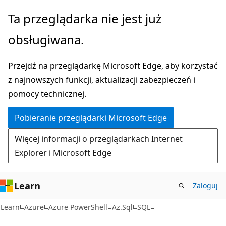
Przejdź
Przejdź
Ta przeglądarka nie jest już
do
do
obsługiwana.
głównej
nawigacji
zawartości
na
Przejdź na przeglądarkę Microsoft Edge, aby korzystać
stronie
z najnowszych funkcji, aktualizacji zabezpieczeń i
pomocy technicznej.
Pobieranie przeglądarki Microsoft Edge
Więcej informacji o przeglądarkach Internet
Explorer i Microsoft Edge
Learn
Zaloguj
Learn
Azure
Azure PowerShell
Az.Sql
SQL