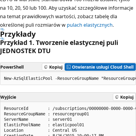
na 10, 20, 50 lub 100. Aby uzyskać szczegółowe informacje
na temat prawidłowych wartości, zobacz tabelę dla
określonej puli rozmiarów w
pulach elastycznych
.
Przykłady
Przykład 1. Tworzenie elastycznej puli
JEDNOSTEK DTU
PowerShell
Kopiuj
Otwieranie usługi Cloud Shell
Wyjście
Kopiuj
ResourceId        : /subscriptions/00000000-0000-0000-
ResourceGroupName : resourcegroup01

ServerName        : server01

ElasticPoolName   : elasticpool01

Location          : Central US

CreationDate      : 8/26/2015 10:00:17 PM
