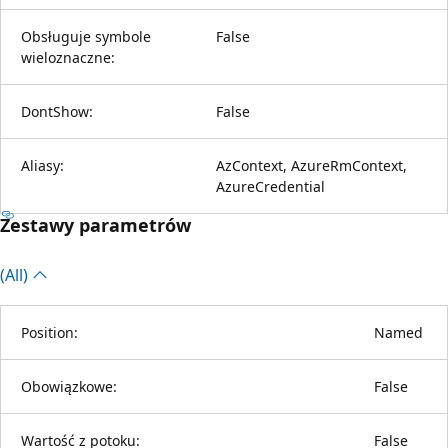
Obsługuje symbole
False
wieloznaczne:
DontShow:
False
Aliasy:
AzContext, AzureRmContext,
AzureCredential
Zestawy parametrów
(All)
Position:
Named
Obowiązkowe:
False
Wartość z potoku:
False