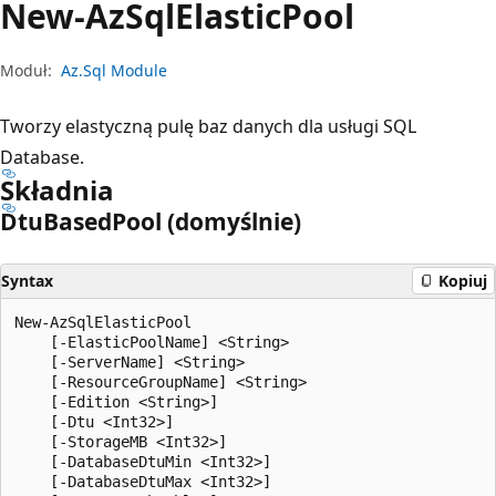
New-Az
Sql
Elastic
Pool
Moduł:
Az.Sql Module
Tworzy elastyczną pulę baz danych dla usługi SQL
Database.
Składnia
Dtu
Based
Pool (domyślnie)
Syntax
Kopiuj
New-AzSqlElasticPool

    [-ElasticPoolName] <String>

    [-ServerName] <String>

    [-ResourceGroupName] <String>

    [-Edition <String>]

    [-Dtu <Int32>]

    [-StorageMB <Int32>]

    [-DatabaseDtuMin <Int32>]

    [-DatabaseDtuMax <Int32>]
