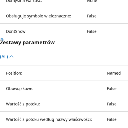
Domyślna wartość:
None
Obsługuje symbole wieloznaczne:
False
DontShow:
False
Zestawy parametrów
(All)
Position:
Named
Obowiązkowe:
False
Wartość z potoku:
False
Wartość z potoku według nazwy właściwości:
False