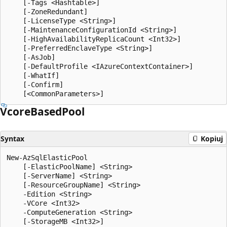
    [-Tags <Hashtable>]

    [-ZoneRedundant]

    [-LicenseType <String>]

    [-MaintenanceConfigurationId <String>]

    [-HighAvailabilityReplicaCount <Int32>]

    [-PreferredEnclaveType <String>]

    [-AsJob]

    [-DefaultProfile <IAzureContextContainer>]

    [-WhatIf]

    [-Confirm]

Vcore
Based
Pool
Syntax
Kopiuj
New-AzSqlElasticPool

    [-ElasticPoolName] <String>

    [-ServerName] <String>

    [-ResourceGroupName] <String>

    -Edition <String>

    -VCore <Int32>

    -ComputeGeneration <String>

    [-StorageMB <Int32>]
