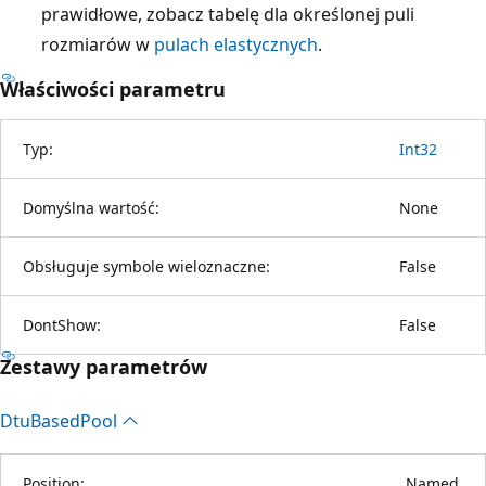
prawidłowe, zobacz tabelę dla określonej puli
rozmiarów w
pulach elastycznych
.
Właściwości parametru
Typ:
Int32
Domyślna wartość:
None
Obsługuje symbole wieloznaczne:
False
DontShow:
False
Zestawy parametrów
Dtu
Based
Pool
Position:
Named