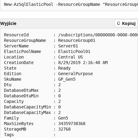
Wyjście
Kopiuj
ResourceId          : /subscriptions/00000000-0000-000
ResourceGroupName   : ResourceGroup01

ServerName          : Server01

ElasticPoolName     : ElasticPool01

Location            : Central US

CreationDate        : 8/29/2019 2:16:40 AM

State               : Ready

Edition             : GeneralPurpose

SkuName             : GP_Gen5

Dtu                 : 2

DatabaseDtuMax      : 2

DatabaseDtuMin      : 0

Capacity            : 2

DatabaseCapacityMin : 0

DatabaseCapacityMax : 2

Family              : Gen5

MaxSizeBytes        : 34359738368

StorageMB           : 32768
