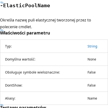
-Elastic
Pool
Name
Określa nazwę puli elastycznej tworzonej przez to
polecenie cmdlet.
Właściwości parametru
Typ:
String
Domyślna wartość:
None
Obsługuje symbole wieloznaczne:
False
DontShow:
False
Aliasy:
Name
Zestawy parametrów