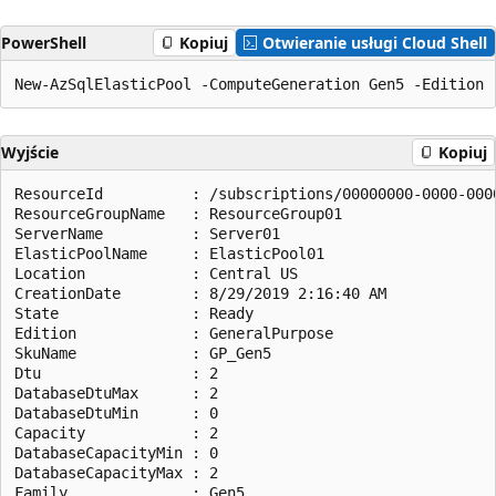
PowerShell
Kopiuj
Otwieranie usługi Cloud Shell
Wyjście
Kopiuj
ResourceId          : /subscriptions/00000000-0000-000
ResourceGroupName   : ResourceGroup01

ServerName          : Server01

ElasticPoolName     : ElasticPool01

Location            : Central US

CreationDate        : 8/29/2019 2:16:40 AM

State               : Ready

Edition             : GeneralPurpose

SkuName             : GP_Gen5

Dtu                 : 2

DatabaseDtuMax      : 2

DatabaseDtuMin      : 0

Capacity            : 2

DatabaseCapacityMin : 0

DatabaseCapacityMax : 2

Family              : Gen5
