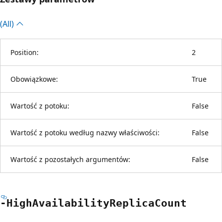
(All)
Position:
2
Obowiązkowe:
True
Wartość z potoku:
False
Wartość z potoku według nazwy właściwości:
False
Wartość z pozostałych argumentów:
False
-High
Availability
Replica
Count