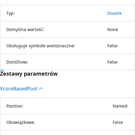
Typ:
Double
Domyślna wartość:
None
Obsługuje symbole wieloznaczne:
False
DontShow:
False
Zestawy parametrów
Vcore
Based
Pool
Position:
Named
Obowiązkowe:
False