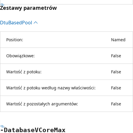
Zestawy parametrów
Dtu
Based
Pool
Position:
Named
Obowiązkowe:
False
Wartość z potoku:
False
Wartość z potoku według nazwy właściwości:
False
Wartość z pozostałych argumentów:
False
-Database
VCore
Max