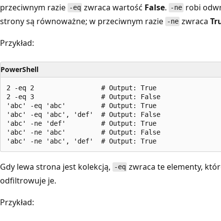
przeciwnym razie
zwraca wartość
False
.
robi odwr
-eq
-ne
strony są równoważne; w przeciwnym razie
zwraca
Tr
-ne
Przykład:
PowerShell
2 -eq 2                 # Output: True

2 -eq 3                 # Output: False

'abc' -eq 'abc'         # Output: True

'abc' -eq 'abc', 'def'  # Output: False

'abc' -ne 'def'         # Output: True

'abc' -ne 'abc'         # Output: False

Gdy lewa strona jest kolekcją,
zwraca te elementy, któr
-eq
odfiltrowuje je.
Przykład: