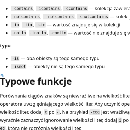
,
,
— kolekcja zawier
-contains
-icontains
-ccontains
,
,
— kolekcj
-notcontains
-inotcontains
-cnotcontains
,
,
— wartość znajduje się w kolekcji
-in
-iin
-cin
,
,
— wartość nie znajduje się w
-notin
-inotin
-cnotin
typu
— oba obiekty są tego samego typu
-is
— obiekty nie są tego samego typu
-isnot
Typowe funkcje
Porównania ciągów znaków są niewrażliwe na wielkość lite
operatora uwzględniającego wielkość liter. Aby uczynić o
wielkość liter, dodaj
po
. Na przykład
jest wrażliwą
c
-
-ceq
wyraźnie zaznaczyć ignorowanie wielkości liter, dodaj
p
i
, która nie rozróżnia wielkości liter.
eq