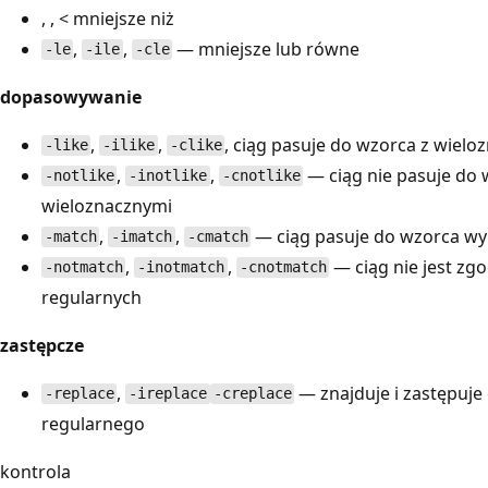
,
,
< mniejsze niż
,
,
— mniejsze lub równe
-le
-ile
-cle
dopasowywanie
,
,
, ciąg pasuje do wzorca z wielo
-like
-ilike
-clike
,
,
— ciąg nie pasuje do
-notlike
-inotlike
-cnotlike
wieloznacznymi
,
,
— ciąg pasuje do wzorca wy
-match
-imatch
-cmatch
,
,
— ciąg nie jest z
-notmatch
-inotmatch
-cnotmatch
regularnych
zastępcze
,
— znajduje i zastępuje
-replace
-ireplace
-creplace
regularnego
kontrola