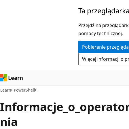
Przejdź
Ta przeglądarka
do
głównej
Przejdź na przeglądarkę
zawartości
pomocy technicznej.
Pobieranie przegląda
Więcej informacji o p
Learn
Learn
PowerShell
Informacje_o_operato
nia