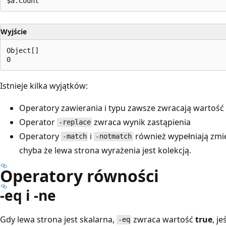
Wyjście
Object[]

Istnieje kilka wyjątków:
Operatory zawierania i typu zawsze zwracają wartość 
Operator
zwraca wynik zastąpienia
-replace
Operatory
i
również wypełniają zm
-match
-notmatch
chyba że lewa strona wyrażenia jest kolekcją.
Operatory równości
-eq i -ne
Gdy lewa strona jest skalarna,
zwraca wartość
true
, j
-eq