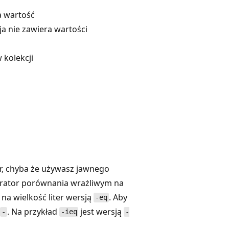
a wartość
a nie zawiera wartości
 kolekcji
r, chyba że używasz jawnego
perator porównania wrażliwym na
 na wielkość liter wersją
. Aby
-eq
o
. Na przykład
jest wersją
-
-ieq
-