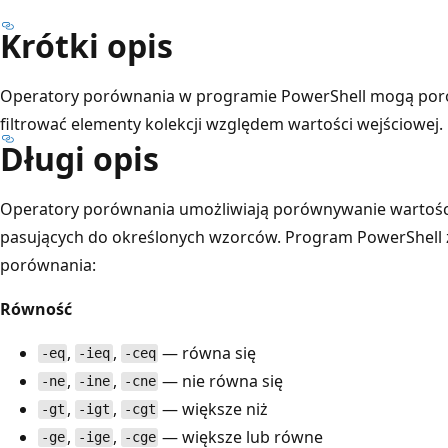
Krótki opis
Operatory porównania w programie PowerShell mogą por
filtrować elementy kolekcji względem wartości wejściowej.
Długi opis
Operatory porównania umożliwiają porównywanie wartości
pasujących do określonych wzorców. Program PowerShell 
porównania:
Równość
,
,
— równa się
-eq
-ieq
-ceq
,
,
— nie równa się
-ne
-ine
-cne
,
,
— większe niż
-gt
-igt
-cgt
,
,
— większe lub równe
-ge
-ige
-cge