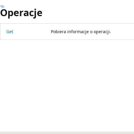
Operacje
Get
Pobiera informacje o operacji.
Tryb
odczytu
wyłączony