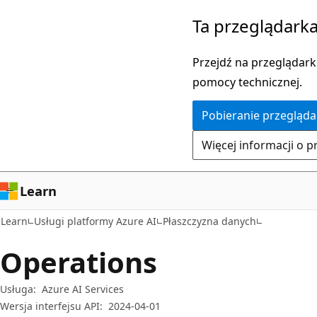
Przejdź
Przejdź
Ta przeglądarka
do
do
głównej
nawigacji
Przejdź na przeglądarkę
zawartości
na
pomocy technicznej.
stronie
Pobieranie przegląda
Więcej informacji o p
Learn
Learn
Usługi platformy Azure AI
Płaszczyzna danych
Operations
Usługa:
Azure AI Services
Wersja interfejsu API:
2024-04-01