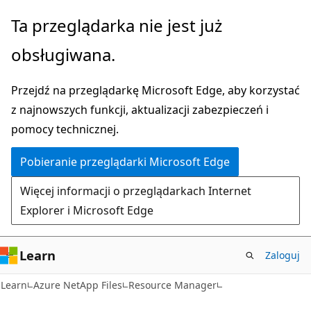
Przejdź
Przejdź
Ta przeglądarka nie jest już
do
do
obsługiwana.
głównej
nawigacji
zawartości
na
Przejdź na przeglądarkę Microsoft Edge, aby korzystać
stronie
z najnowszych funkcji, aktualizacji zabezpieczeń i
pomocy technicznej.
Pobieranie przeglądarki Microsoft Edge
Więcej informacji o przeglądarkach Internet
Explorer i Microsoft Edge
Learn
Zaloguj
Learn
Azure NetApp Files
Resource Manager