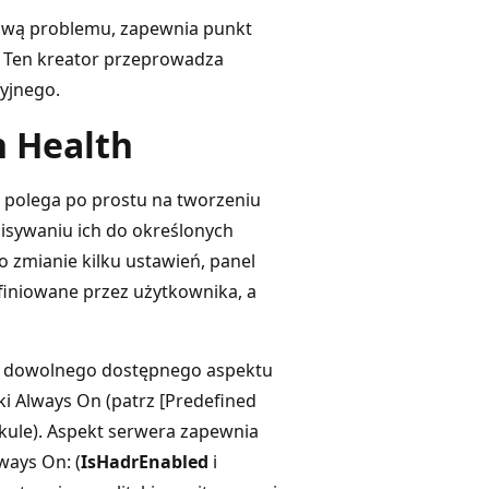
rawą problemu, zapewnia punkt
. Ten kreator przeprowadza
yjnego.
n Health
 polega po prostu na tworzeniu
pisywaniu ich do określonych
 zmianie kilku ustawień, panel
finiowane przez użytkownika, a
 z dowolnego dostępnego aspektu
i Always On (patrz [Predefined
ykule). Aspekt serwera zapewnia
ways On: (
IsHadrEnabled
i