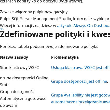
czterech kopii tylko do odczytu (
bazy wtórne
).
Zawsze włączony pulpit nawigacyjny
Pulpit SQL Server Management Studio, który daje szybki p
Więcej informacji znajdziesz w
artykule Always On Dashbo
Zdefiniowane polityki i kwe
Poniższa tabela podsumowuje zdefiniowane polityki.
Nazwa zasady
Problematyka
Stan klastrowy WSFC
Usługa klastrowa WSFC jest offl
grupa dostępności Online
Grupa dostępności jest offline
.
State
Grupa dostępności
Grupa Availability nie jest goto
Automatyczna gotowość
automatyczne przełączanie awa
do awarii