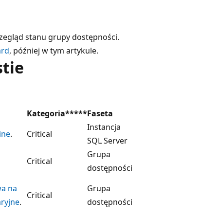
rzegląd stanu grupy dostępności.
ard
, później w tym artykule.
stie
Kategoria*****
Faseta
Instancja
ine
.
Critical
SQL Server
Grupa
Critical
dostępności
wa na
Grupa
Critical
ryjne
.
dostępności