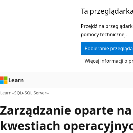
Przejdź
Ta przeglądarka
do
głównej
Przejdź na przeglądarkę
zawartości
pomocy technicznej.
Pobieranie przegląda
Więcej informacji o p
Learn
Learn
SQL
SQL Server
Zarządzanie oparte na
kwestiach operacyjny