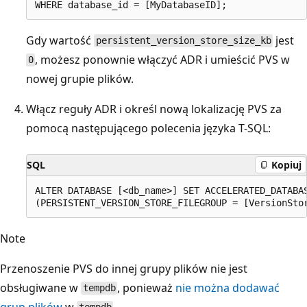
Gdy wartość
jest
persistent_version_store_size_kb
, możesz ponownie włączyć ADR i umieścić PVS w
0
nowej grupie plików.
Włącz reguły ADR i określ nową lokalizację PVS za
pomocą następującego polecenia języka T-SQL:
SQL
Kopiuj
ALTER DATABASE [<db_name>] SET ACCELERATED_DATABAS
Note
Przenoszenie PVS do innej grupy plików nie jest
obsługiwane w
, ponieważ
nie można dodawać
tempdb
grup plików
w
.