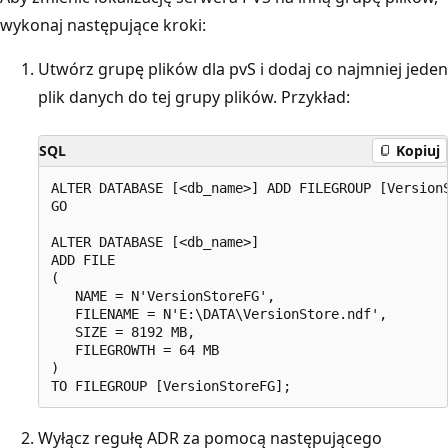
wykonaj następujące kroki:
Utwórz grupę plików dla pvS i dodaj co najmniej jeden
plik danych do tej grupy plików. Przykład:
SQL
Kopiuj
ALTER DATABASE [<db_name>] ADD FILEGROUP [VersionS
GO

ALTER DATABASE [<db_name>]

ADD FILE

(

   NAME = N'VersionStoreFG',

   FILENAME = N'E:\DATA\VersionStore.ndf',

   SIZE = 8192 MB,

   FILEGROWTH = 64 MB

)

Wyłącz regułę ADR za pomocą następującego