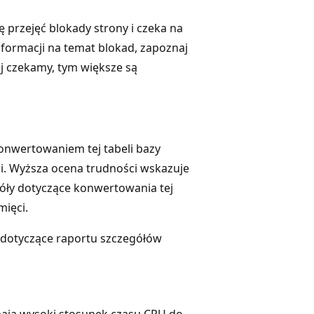
ę przejęć blokady strony i czeka na
informacji na temat blokad, zapoznaj
ej czekamy, tym większe są
konwertowaniem tej tabeli bazy
. Wyższa ocena trudności wskazuje
góły dotyczące konwertowania tej
mięci.
ji dotyczące raportu szczegółów
mają wysoki stosunek czasu CPU do