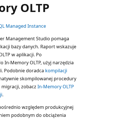
ory OLTP
QL Managed Instance
erver Management Studio pomaga
kacji bazy danych. Raport wskazuje
LTP w aplikacji. Po
 do In-Memory OLTP, użyj narzędzia
li. Podobnie doradca
kompilacji
 natywnie skompilowanej procedury
 migracji, zobacz
In-Memory OLTP
i
.
ezpośrednio względem produkcyjnej
eniem podobnym do obciążenia