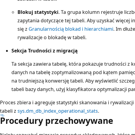
Blokuj statystyki
. Ta grupa kolumn rejestruje liczb
zapytania dotyczące tej tabeli. Aby uzyskać więcej 
się z
Granularnością blokad i hierarchiami
. Im dłuż
rywalizacje o blokadę w tabeli.
Sekcja Trudności z migracją
Ta sekcja zawiera tabelę, która pokazuje trudności z 
danych na tabelę zoptymalizowaną pod kątem pamięci
na trudniejszą konwersję tabeli. Aby wyświetlić szcze
tabeli bazy danych, użyj klasyfikatora optymalizacji pa
Proces zbiera i agreguje statystyki skanowania i rywalizac
tabeli z
sys.dm_db_index_operational_stats
.
Procedury przechowywane
Należy rozważyć migrację procedur składowanych, które 