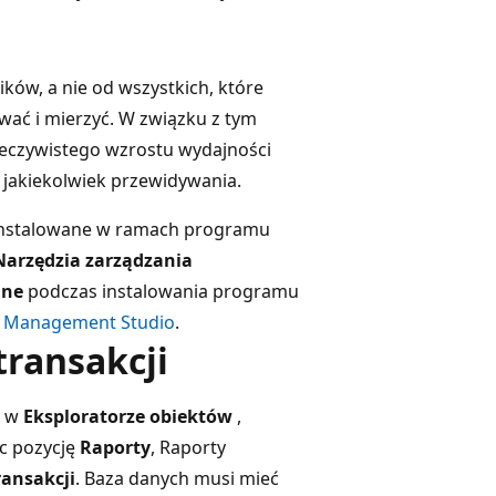
ków, a nie od wszystkich, które
ać i mierzyć. W związku z tym
rzeczywistego wzrostu wydajności
 jakiekolwiek przewidywania.
są instalowane w ramach programu
Narzędzia zarządzania
ane
podczas instalowania programu
r Management Studio
.
transakcji
ć w
Eksploratorze obiektów
,
c pozycję
Raporty
, Raporty
ransakcji
. Baza danych musi mieć