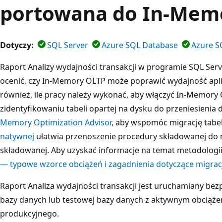
portowana do In-Mem
Dotyczy:
SQL Server
Azure SQL Database
Azure S
Raport Analizy wydajności transakcji w programie SQL S
ocenić, czy In-Memory OLTP może poprawić wydajność apli
również, ile pracy należy wykonać, aby włączyć In-Memory O
zidentyfikowaniu tabeli opartej na dysku do przeniesienia
Memory Optimization Advisor
, aby wspomóc migrację tabe
natywnej
ułatwia przenoszenie procedury składowanej do
składowanej. Aby uzyskać informacje na temat metodologii
— typowe wzorce obciążeń i zagadnienia dotyczące migracj
Raport Analiza wydajności transakcji jest uruchamiany b
bazy danych lub testowej bazy danych z aktywnym obciąż
produkcyjnego.