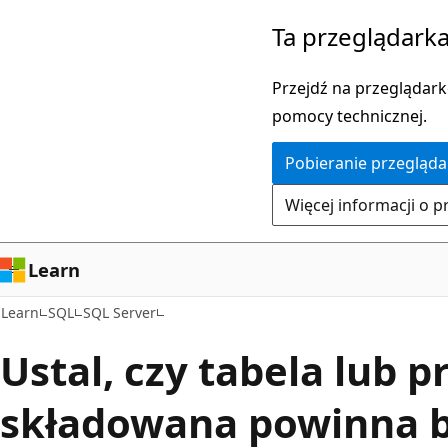
Przejdź
Ta przeglądarka
do
głównej
Przejdź na przeglądarkę
zawartości
pomocy technicznej.
Pobieranie przegląda
Więcej informacji o p
Learn
Learn
SQL
SQL Server
Ustal, czy tabela lub 
składowana powinna 