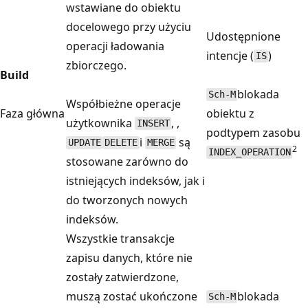
wstawiane do obiektu
docelowego przy użyciu
Udostępnione
operacji ładowania
intencje (
)
IS
zbiorczego.
Build
blokada
Sch-M
Współbieżne operacje
Faza główna
obiektu z
użytkownika
, ,
INSERT
podtypem zasobu
i
są
UPDATE
DELETE
MERGE
2
INDEX_OPERATION
stosowane zarówno do
istniejących indeksów, jak i
do tworzonych nowych
indeksów.
Wszystkie transakcje
zapisu danych, które nie
zostały zatwierdzone,
muszą zostać ukończone
blokada
Sch-M