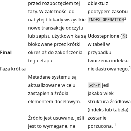
przed rozpoczęciem tej
obiektu z
fazy. W zależności od
podtypem zasobu
2
nabytej blokady wszystkie
INDEX_OPERATION
nowe transakcje odczytu
lub zapisu użytkownika są
Udostępnione (
)
S
blokowane przez krótki
w tabeli w
Final
okres aż do zakończenia
przypadku
tego etapu.
tworzenia indeksu
1
Faza krótka
nieklastrowanego.
Metadane systemu są
aktualizowane w celu
jeśli
Sch-M
zastąpienia źródła
jakakolwiek
elementem docelowym.
struktura źródłowa
(indeks lub tabela)
Źródło jest usuwane, jeśli
zostanie
1
jest to wymagane, na
porzucona.