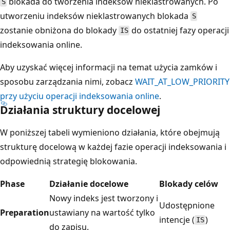
blokada do tworzenia indeksów nieklastrowanych. Po
S
utworzeniu indeksów nieklastrowanych blokada
S
zostanie obniżona do blokady
do ostatniej fazy operacji
IS
indeksowania online.
Aby uzyskać więcej informacji na temat użycia zamków i
sposobu zarządzania nimi, zobacz
WAIT_AT_LOW_PRIORITY
przy użyciu operacji indeksowania online
.
Działania struktury docelowej
W poniższej tabeli wymieniono działania, które obejmują
strukturę docelową w każdej fazie operacji indeksowania i
odpowiednią strategię blokowania.
Phase
Działanie docelowe
Blokady celów
Nowy indeks jest tworzony i
Udostępnione
Preparation
ustawiany na wartość tylko
intencje (
)
IS
do zapisu.