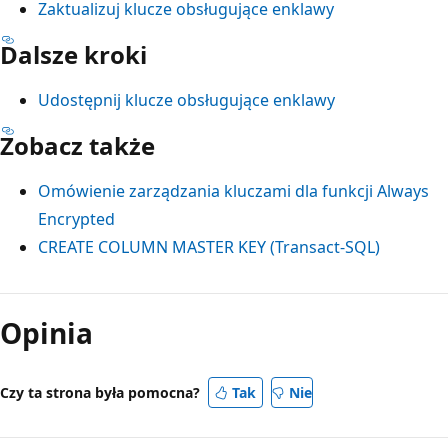
Zaktualizuj klucze obsługujące enklawy
Dalsze kroki
Udostępnij klucze obsługujące enklawy
Zobacz także
Omówienie zarządzania kluczami dla funkcji Always
Encrypted
CREATE COLUMN MASTER KEY (Transact-SQL)
Tryb
odczytu
Opinia
wyłączony
Czy ta strona była pomocna?
Tak
Nie