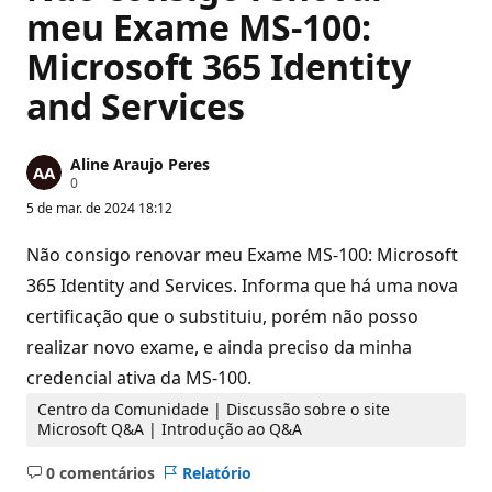
meu Exame MS-100:
Microsoft 365 Identity
and Services
Aline Araujo Peres
P
0
o
5 de mar. de 2024 18:12
n
t
o
Não consigo renovar meu Exame MS-100: Microsoft
s
d
365 Identity and Services. Informa que há uma nova
e
certificação que o substituiu, porém não posso
r
e
realizar novo exame, e ainda preciso da minha
p
u
credencial ativa da MS-100.
t
a
Centro da Comunidade | Discussão sobre o site
ç
Microsoft Q&A | Introdução ao Q&A
ã
o
0 comentários
Relatório
Sem