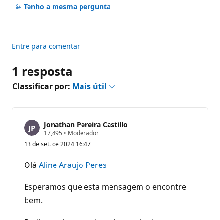
comentários
Tenho a mesma pergunta
Entre para comentar
1 resposta
Classificar por:
Mais útil
Jonathan Pereira Castillo
P
17,495
•
Moderador
o
13 de set. de 2024 16:47
n
t
o
Olá
Aline Araujo Peres
s
d
e
Esperamos que esta mensagem o encontre
r
e
bem.
p
u