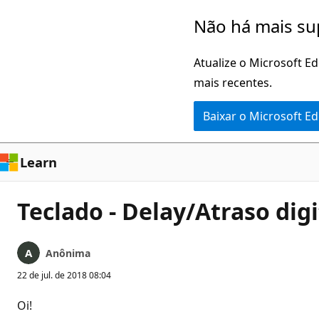
Pular
Não há mais su
para
o
Atualize o Microsoft E
conteúdo
mais recentes.
principal
Baixar o Microsoft E
Learn
Teclado - Delay/Atraso di
Anônima
22 de jul. de 2018 08:04
Oi!