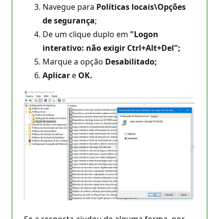
Navegue para
Políticas locais\Opções
de segurança
;
De um clique duplo em
"Logon
interativo: não exigir Ctrl+Alt+Del";
Marque a opção
Desabilitado;
Aplicar
e
OK.
Se a resposta ajudou de alguma forma, por