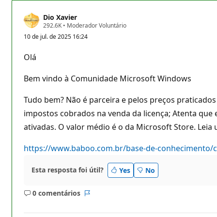
Dio Xavier
P
292.6K
•
Moderador Voluntário
o
10 de jul. de 2025 16:24
n
t
o
Olá
s
d
e
Bem vindo à Comunidade Microsoft Windows
r
e
p
Tudo bem? Não é parceira e pelos preços praticados 
u
impostos cobrados na venda da licença; Atenta qu
t
a
ativadas. O valor médio é o da Microsoft Store. Leia
ç
ã
o
https://www.baboo.com.br/base-de-conhecimento/ch
Esta resposta foi útil?
Yes
No
0 comentários
Sem
Relatório
comentários