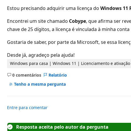
d
e
Estou precisando adquirir uma licença do
Windows 11 
r
e
p
Encontrei um site chamado
Cobype
, que afirma ser rev
u
chave de 25 dígitos, a licença é vinculada à minha conta
t
a
ç
Gostaria de saber, por parte da Microsoft, se essa licenç
ã
o
Desde já, agradeço pela ajuda!
Windows para casa | Windows 11 | Licenciamento e ativação
0 comentários
Relatório
Sem
comentários
Tenho a mesma pergunta
Entre para comentar
Resposta aceita pelo autor da pergunta