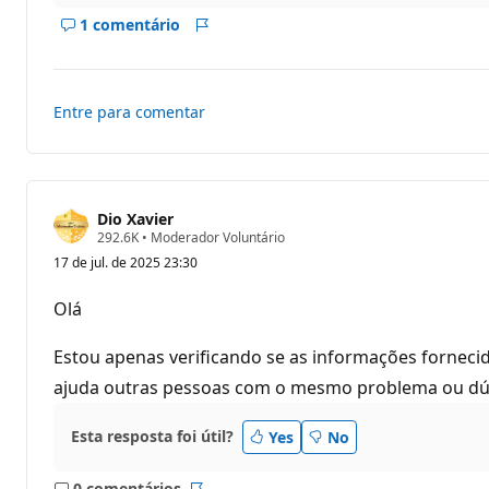
a
ç
1 comentário
Mostrar
Relatório
ã
o
comentários
deste
resposta
Entre para comentar
Dio Xavier
P
292.6K
•
Moderador Voluntário
o
17 de jul. de 2025 23:30
n
t
o
Olá
s
d
e
Estou apenas verificando se as informações fornecida
r
e
ajuda outras pessoas com o mesmo problema ou dúvid
p
u
t
Esta resposta foi útil?
Yes
No
a
ç
ã
0 comentários