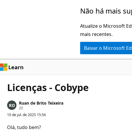
Pular
Não há mais su
para
o
Atualize o Microsoft E
conteúdo
mais recentes.
principal
Baixar o Microsoft E
Learn
Licenças - Cobype
Ruan de Brito Teixeira
P
20
o
10 de jul. de 2025 15:56
n
t
o
Olá, tudo bem?
s