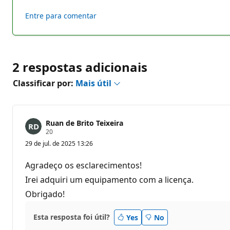
Entre para comentar
2 respostas adicionais
Classificar por:
Mais útil
Ruan de Brito Teixeira
P
20
o
29 de jul. de 2025 13:26
n
t
o
Agradeço os esclarecimentos!
s
d
Irei adquiri um equipamento com a licença.
e
Obrigado!
r
e
p
u
Esta resposta foi útil?
Yes
No
t