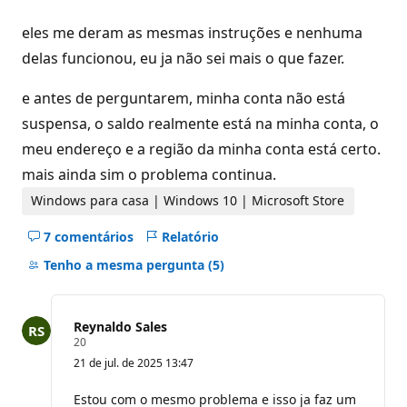
eles me deram as mesmas instruções e nenhuma
delas funcionou, eu ja não sei mais o que fazer.
e antes de perguntarem, minha conta não está
suspensa, o saldo realmente está na minha conta, o
meu endereço e a região da minha conta está certo.
mais ainda sim o problema continua.
Windows para casa | Windows 10 | Microsoft Store
7 comentários
Relatório
Ocultar
comentários
Tenho a mesma pergunta
(5)
deste
pergunta
Reynaldo Sales
P
20
o
21 de jul. de 2025 13:47
n
t
o
Estou com o mesmo problema e isso ja faz um