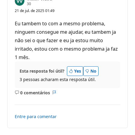
P
30
o
21 de jul. de 2025 01:49
n
t
o
Eu tambem to com a mesmo problema,
s
d
ninguem consegue me ajudar, eu tambem ja
e
não sei o que fazer e eu ja estou muito
r
e
irritado, estou com o mesmo problema ja faz
p
u
1 mês.
t
a
ç
Esta resposta foi útil?
Yes
No
ã
o
3 pessoas acharam esta resposta útil.
0 comentários
Sem
Relatório
comentários
Entre para comentar