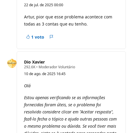
o
22 de jul. de 2025 00:00
n
t
o
Artur, pior que esse problema acontece com
s
todas as 3 contas que eu tenho.
d
e
r
1 voto
e
Relatório
p
u
t
a
ç
Dio Xavier
ã
P
292.6K
•
Moderador Voluntário
o
o
10 de ago. de 2025 16:45
n
t
o
Olá
s
d
Estou apenas verificando se as informações
e
r
fornecidas foram úteis, se o problema foi
e
p
resolvido considere clicar em "Aceitar resposta",
u
fazê-lo fecha o tópico e ajuda outras pessoas com
t
a
o mesmo problema ou dúvida. Se você tiver mais
ç