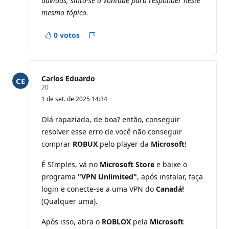
dúvidas, sinta-se à vontade para responder neste
ã
o
mesmo tópico.
0 votos
Relatório
Carlos Eduardo
P
20
o
1 de set. de 2025 14:34
n
t
o
Olá rapaziada, de boa? então, conseguir
s
resolver esse erro de você não conseguir
d
e
comprar
ROBUX
pelo player da
Microsoft
!
r
e
p
É SImples, vá no
Microsoft Store
e baixe o
u
programa
"VPN Unlimited"
, após instalar, faça
t
a
login e conecte-se a uma VPN do
Canadá!
ç
(Qualquer uma).
ã
o
Após isso, abra o
ROBLOX
pela
Microsoft