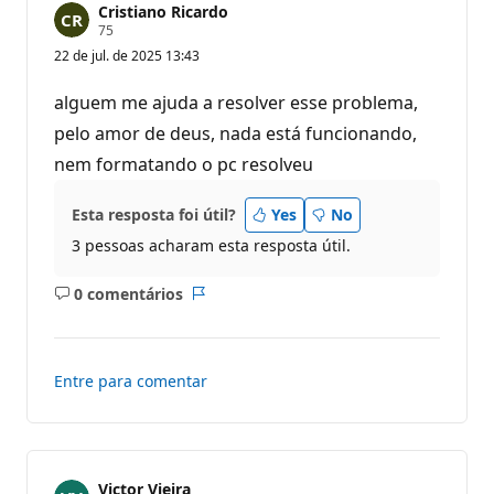
Cristiano Ricardo
P
75
o
22 de jul. de 2025 13:43
n
t
o
alguem me ajuda a resolver esse problema,
s
d
pelo amor de deus, nada está funcionando,
e
nem formatando o pc resolveu
r
e
p
u
Esta resposta foi útil?
Yes
No
t
3 pessoas acharam esta resposta útil.
a
ç
ã
0 comentários
o
Sem
Relatório
comentários
Entre para comentar
Victor Vieira