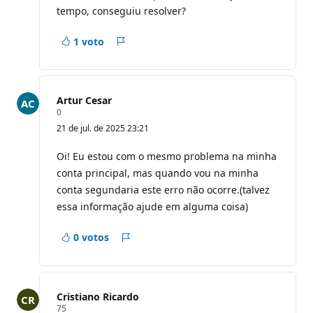
s
tempo, conseguiu resolver?
d
e
r
1 voto
e
Relatório
p
u
t
a
ç
Artur Cesar
ã
P
0
o
o
21 de jul. de 2025 23:21
n
t
o
Oi! Eu estou com o mesmo problema na minha
s
conta principal, mas quando vou na minha
d
e
conta segundaria este erro não ocorre.(talvez
r
essa informação ajude em alguma coisa)
e
p
u
0 votos
t
Relatório
a
ç
ã
o
Cristiano Ricardo
P
75