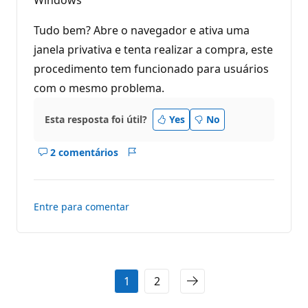
Windows
p
u
Tudo bem? Abre o navegador e ativa uma
t
a
janela privativa e tenta realizar a compra, este
ç
ã
procedimento tem funcionado para usuários
o
com o mesmo problema.
Esta resposta foi útil?
Yes
No
2 comentários
Mostrar
Relatório
comentários
deste
resposta
Entre para comentar
1
2