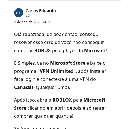
Carlos Eduardo
P
20
o
1 de set. de 2025 14:38
n
t
o
Olá rapaziada, de boa? então, consegui
s
d
resolver esse erro de você não conseguir
e
comprar
r
ROBUX
pelo player da
Microsoft
!
e
p
É Simples, vá no
Microsoft Store
e baixe o
u
t
programa
"VPN Unlimited"
, após instalar,
a
ç
faça login e conecte-se a uma VPN do
ã
o
Canadá!
(Qualquer uma).
Após isso, abra o
ROBLOX
pela
Microsoft
Store
clicando em abrir, depois é só tentar
comprar qualquer quantia!
Se funcionar, comenta ai!