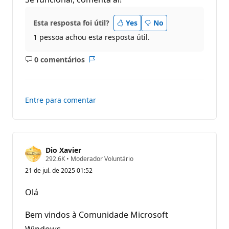
Esta resposta foi útil?
Yes
No
1 pessoa achou esta resposta útil.
0 comentários
Sem
Relatório
comentários
Entre para comentar
Dio Xavier
P
292.6K
•
Moderador Voluntário
o
21 de jul. de 2025 01:52
n
t
o
Olá
s
d
e
Bem vindos à Comunidade Microsoft
r
e