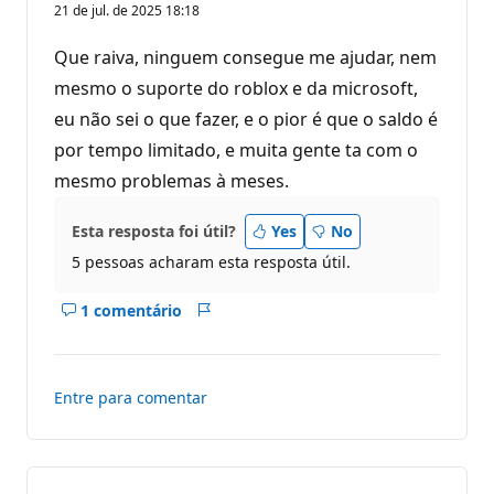
o
21 de jul. de 2025 18:18
n
t
o
Que raiva, ninguem consegue me ajudar, nem
s
d
mesmo o suporte do roblox e da microsoft,
e
eu não sei o que fazer, e o pior é que o saldo é
r
e
por tempo limitado, e muita gente ta com o
p
u
mesmo problemas à meses.
t
a
ç
Esta resposta foi útil?
Yes
No
ã
o
5 pessoas acharam esta resposta útil.
1 comentário
Mostrar
Relatório
comentários
deste
resposta
Entre para comentar