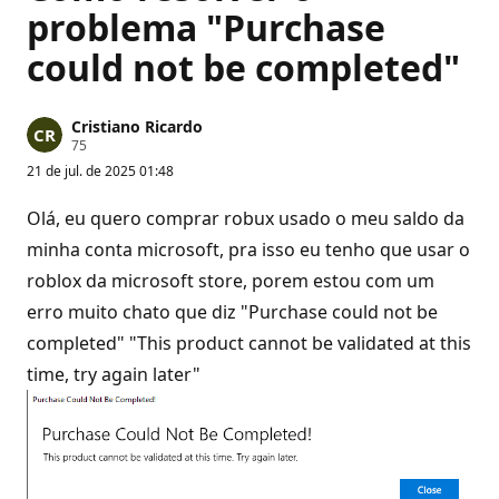
problema "Purchase
could not be completed"
Cristiano Ricardo
P
75
o
21 de jul. de 2025 01:48
n
t
o
Olá, eu quero comprar robux usado o meu saldo da
s
d
minha conta microsoft, pra isso eu tenho que usar o
e
roblox da microsoft store, porem estou com um
r
e
erro muito chato que diz "Purchase could not be
p
u
completed" "This product cannot be validated at this
t
a
time, try again later"
ç
ã
o