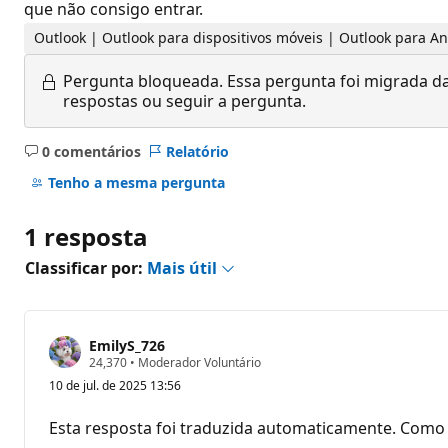
que não consigo entrar.
Outlook | Outlook para dispositivos móveis | Outlook para A
Pergunta bloqueada.
Essa pergunta foi migrada da
respostas ou seguir a pergunta.
0 comentários
Relatório
Sem
comentários
Tenho a mesma pergunta
1 resposta
Classificar por:
Mais útil
EmilyS_726
P
24,370
•
Moderador Voluntário
o
10 de jul. de 2025 13:56
n
t
o
Esta resposta foi traduzida automaticamente. Como 
s