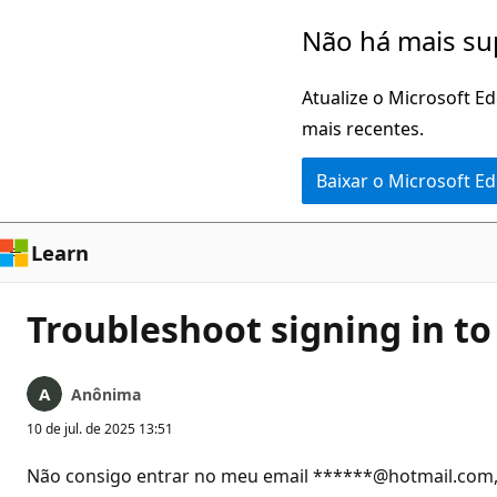
Pular
Não há mais su
para
o
Atualize o Microsoft E
conteúdo
mais recentes.
principal
Baixar o Microsoft E
Learn
Troubleshoot signing in t
Anônima
10 de jul. de 2025 13:51
Não consigo entrar no meu email ******@hotmail.com, 