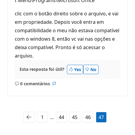
t Menu\Programs\Microsoft Office
clic com o botão direito sobre o arquivo, e vai
em propriedade. Depois você entra em
compatibilidade o meu não estava compatível
com o windows 8, então vc vai nas opções e
deixa compatível. Pronto é só acessar o
arquivo.
Esta resposta foi útil?
Yes
No
0 comentários
Sem
Relatório
comentários
1
...
44
45
46
47