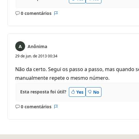
0 comentários
Sem
Relatório
comentários
Anônima
29 de jun. de 2013 00:34
Não da certo. Segui os passo a passo, mas quando se
manualmente repete o mesmo número.
Esta resposta foi útil?
Yes
No
0 comentários
Sem
Relatório
comentários