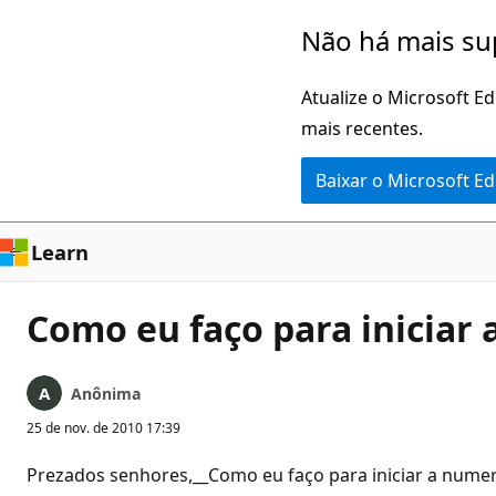
Pular
Não há mais su
para
o
Atualize o Microsoft E
conteúdo
mais recentes.
principal
Baixar o Microsoft E
Learn
Como eu faço para iniciar 
Anônima
25 de nov. de 2010 17:39
Prezados senhores,__Como eu faço para iniciar a numer