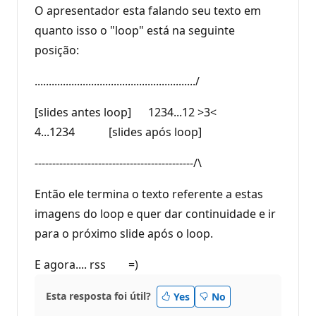
O apresentador esta falando seu texto em
quanto isso o "loop" está na seguinte
posição:
........................................................./
[slides antes loop] 1234...12 >3<
4...1234 [slides após loop]
---------------------------------------------/\
Então ele termina o texto referente a estas
imagens do loop e quer dar continuidade e ir
para o próximo slide após o loop.
E agora.... rss =)
Esta resposta foi útil?
Yes
No