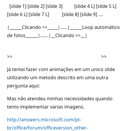
[slide 1] [slide 2] [slide 3] [slide 4 L] [slide 5 L]
[slide 6 L] [slide 7 L] [slide 8] [slide 9] ....
|______Clicando >>_____|......|______Loop automático
de fotos______|.......|__Clicando >>__|
>> >>
Já tentei fazer com animações em um unico slide
utilizando um metodo descrito em uma outra
pergunta aqui:
Mas não atendeu minhas necessidades quando
tento implementar varias imagens.
http://answers.microsoft.com/pt-
br/office/forum/officeversion_other-