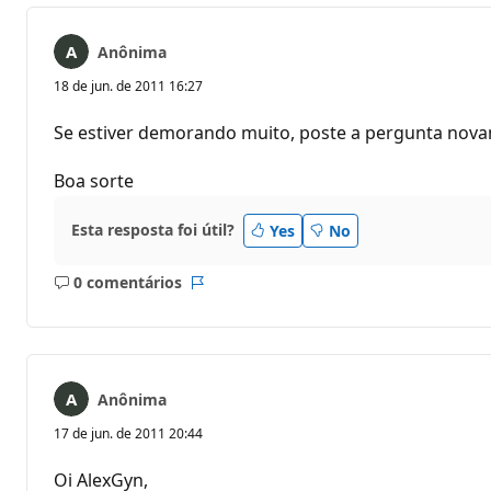
Anônima
18 de jun. de 2011 16:27
Se estiver demorando muito, poste a pergunta nova
Boa sorte
Esta resposta foi útil?
Yes
No
0 comentários
Sem
Relatório
comentários
Anônima
17 de jun. de 2011 20:44
Oi AlexGyn,