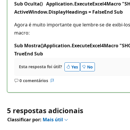
Sub Oculta() Application.ExecuteExcel4Macro "
ActiveWindow.DisplayHeadings = FalseEnd Sub
Agora é muito importante que lembre-se de exibi-los
macro:
Sub Mostra()Application.ExecuteExcel4Macro "S
TrueEnd Sub
Esta resposta foi útil?
Yes
No
0 comentários
Sem
Relatório
comentários
5 respostas adicionais
Classificar por:
Mais útil