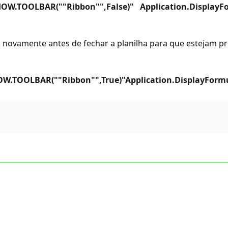
SHOW.TOOLBAR(""Ribbon"",False)" Application.DisplayF
 novamente antes de fechar a planilha para que estejam pre
HOW.TOOLBAR(""Ribbon"",True)"Application.DisplayForm