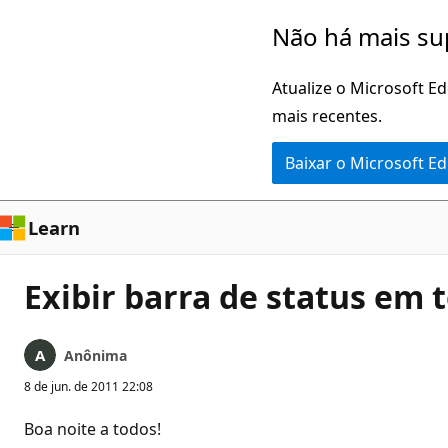
Pular
Não há mais su
para
o
Atualize o Microsoft E
conteúdo
mais recentes.
principal
Baixar o Microsoft E
Learn
Exibir barra de status em t
Anônima
8 de jun. de 2011 22:08
Boa noite a todos!