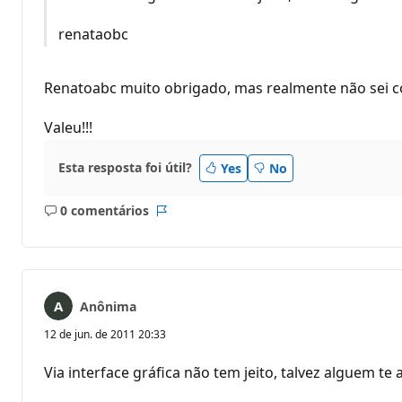
renataobc
Renatoabc muito obrigado, mas realmente não sei c
Valeu!!!
Esta resposta foi útil?
Yes
No
0 comentários
Sem
Relatório
comentários
Anônima
12 de jun. de 2011 20:33
Via interface gráfica não tem jeito, talvez alguem t