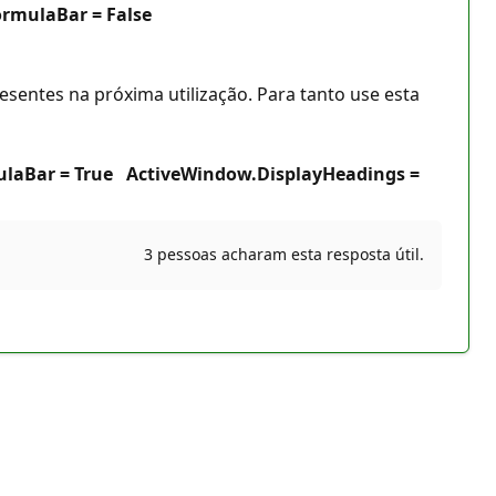
ormulaBar = False
sentes na próxima utilização. Para tanto use esta
ulaBar = True ActiveWindow.DisplayHeadings =
3 pessoas acharam esta resposta útil.