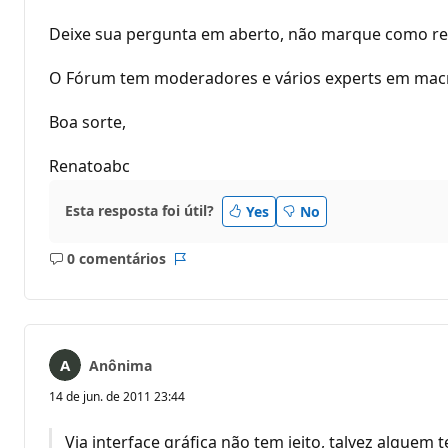
Deixe sua pergunta em aberto, não marque como r
O Fórum tem moderadores e vários experts em macro
Boa sorte,
Renatoabc
Esta resposta foi útil?
Yes
No
0 comentários
Sem
Relatório
comentários
Anônima
14 de jun. de 2011 23:44
Via interface gráfica não tem jeito, talvez alguem