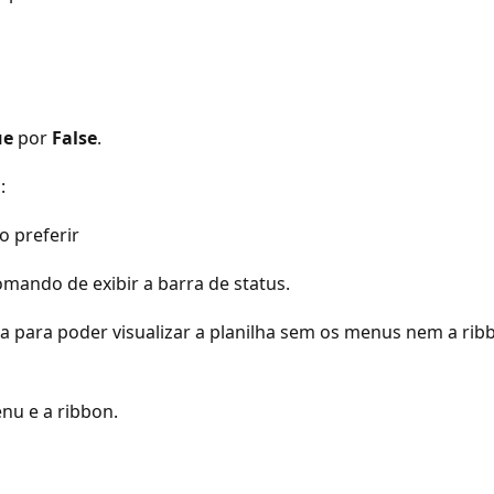
ue
por
False
.
:
o preferir
omando de exibir a barra de status.
 para poder visualizar a planilha sem os menus nem a ribbon
nu e a ribbon.