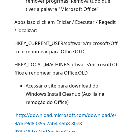
remover progrmas: Remova tudo que
tiver a palavra "Microsoft Office"
Após isso click em Iniciar / Executar / Regedit
/ localizar:
HKEY_CURRENT_USER/software/microsoft/Off
ice e renomear para Office.OLD
HKEY_LOCAL_MACHINE/software/microsoft/O
ffice e renomear para Office.OLD
Acessar o site para download do
Windows Install Cleanup (Auxilia na
remoção do Office)
http://download.microsoft.com/download/e/
9/d/e9d80355-7ab4-45b8-80e8-
983a48d5e1bd/msicuu2.exe