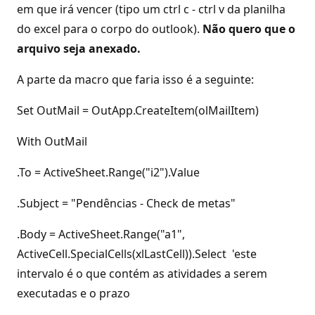
em que irá vencer (tipo um ctrl c - ctrl v da planilha
do excel para o corpo do outlook).
Não quero que o
arquivo seja anexado.
A parte da macro que faria isso é a seguinte:
Set OutMail = OutApp.CreateItem(olMailItem)
With OutMail
.To = ActiveSheet.Range("i2").Value
.Subject = "Pendências - Check de metas"
.Body = ActiveSheet.Range("a1",
ActiveCell.SpecialCells(xlLastCell)).Select 'este
intervalo é o que contém as atividades a serem
executadas e o prazo