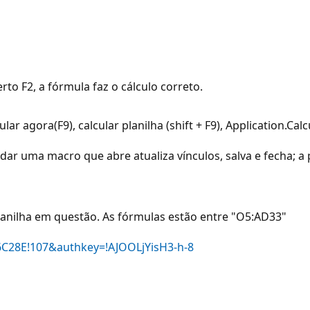
o F2, a fórmula faz o cálculo correto.
r agora(F9), calcular planilha (shift + F9), Application.Calcul
dar uma macro que abre atualiza vínculos, salva e fecha; a
lanilha em questão. As fórmulas estão entre "O5:AD33"
56C28E!107&authkey=!AJOOLjYisH3-h-8