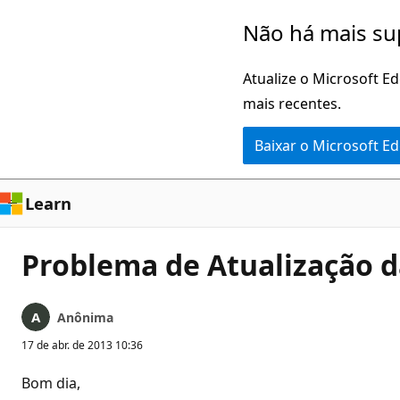
Pular
Não há mais su
para
o
Atualize o Microsoft E
conteúdo
mais recentes.
principal
Baixar o Microsoft E
Learn
Problema de Atualização 
Anônima
17 de abr. de 2013 10:36
Bom dia,