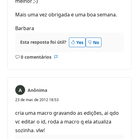
melhor ;-)
Mais uma vez obrigada e uma boa semana.
Barbara
Esta resposta foi útil?
Yes
No
0 comentários
Sem
Relatório
comentários
Anônima
23 de mar. de 2012 18:53
cria uma macro gravando as edições, ai qdo
vc editar o id, roda a macro q ela atualiza
sozinha. vlw!