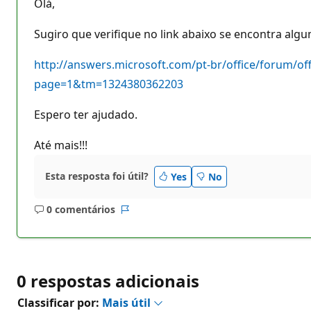
Olá,
Sugiro que verifique no link abaixo se encontra algu
http://answers.microsoft.com/pt-br/office/forum/o
page=1&tm=1324380362203
Espero ter ajudado.
Até mais!!!
Esta resposta foi útil?
Yes
No
0 comentários
Sem
Relatório
comentários
0 respostas adicionais
Classificar por:
Mais útil