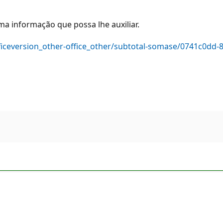
ma informação que possa lhe auxiliar.
fficeversion_other-office_other/subtotal-somase/0741c0dd