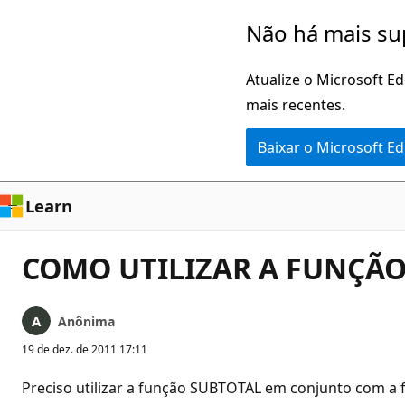
Pular
Não há mais su
para
o
Atualize o Microsoft E
conteúdo
mais recentes.
principal
Baixar o Microsoft E
Learn
COMO UTILIZAR A FUNÇÃ
Anônima
19 de dez. de 2011 17:11
Preciso utilizar a função SUBTOTAL em conjunto com a 